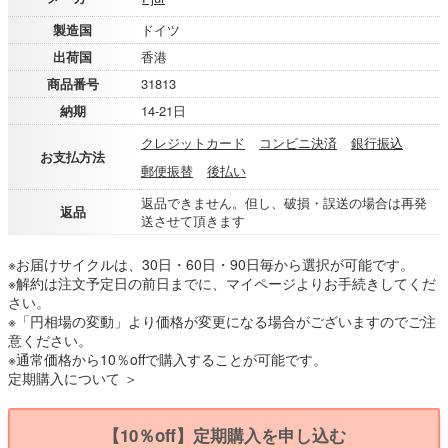
製造国
ドイツ
出荷国
香港
商品番号
31813
納期
14-21日
クレジットカード
コンビニ決済
銀行振込
お支払方法
郵便振替
後払い
返品できません。但し、破損・誤送の場合は再発
返品
送させて頂きます
※お届けサイクルは、30日・60日・90日毎から選択が可能です。
※解約は注文予定日の前日までに、マイページよりお手続きしてくだ
さい。
※「円相場の変動」より価格が変更になる場合がございますのでご注
意ください。
※通常価格から10％offで購入することが可能です。
定期購入について ＞
【10％off】定期購入を申し込む