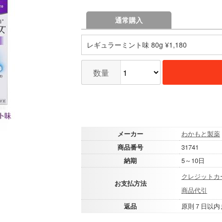
通常購入
レギュラーミント味 80g ¥1,180
数量
メーカー
わかもと製薬
商品番号
31741
納期
5～10日
クレジットカ
お支払方法
商品代引
返品
原則７日以内