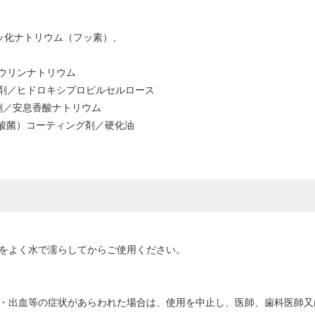
ッ化ナトリウム（フッ素）、
ウリンナトリウム
剤／ヒドロキシプロピルセルロース
剤／安息香酸ナトリウム
乳酸菌）コーティング剤／硬化油
シをよく水で濡らしてからご使用ください。
痛み・出血等の症状があらわれた場合は、使用を中止し、医師、歯科医師