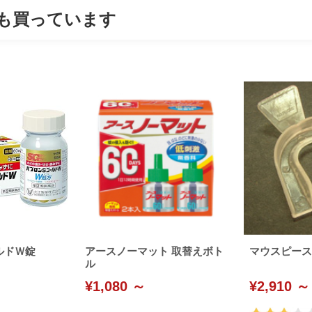
も買っています
ルドＷ錠
アースノーマット 取替えボト
マウスピース
ル
¥1,080 ～
¥2,910 ～