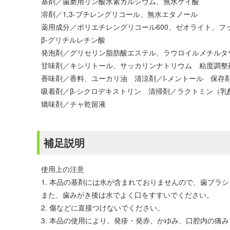
基剤／歯磨用リン酸水素カルシウム、無水ケイ酸
溶剤／1,3-ブチレングリコール、無水エタノール
薬用成分／ポリエチレングリコール600、ゼオライト、フ
β-グリチルレチン酸
発泡剤／グリセリン脂肪酸エステル、ラウロイルメチルタ
甘味剤／キシリトール、サッカリンナトリウム 粘度調整
香味剤／香料、ユーカリ油 清涼剤／l-メントール 保存
吸着剤／β-シクロデキストリン 清掃剤／ラクトミン（
矯味剤／チャ乾留液
補足説明
使用上の注意
1. 本品の基剤には水が含まれておりませんので、歯ブラ
また、歯みがき後は水でよく口をすすいでください。
2. 傷などに直接つけないでください。
3. 本品の使用により、発疹・発赤、かゆみ、口腔内の