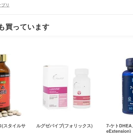
サプリ
も買っています
ロ(スタイルサ
ルグゼバイブ(フォリックス)
7-ケトDHEA
eExtension)