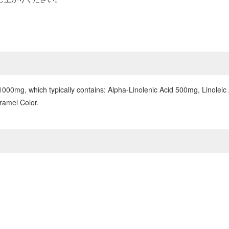
 1000mg, which typically contains: Alpha-Linolenic Acid 500mg, Linolei
ramel Color.