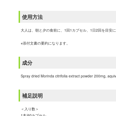
使用方法
大人は、朝と夕の食前に、1回1カプセル、1日2回を目安
※添付文書の要約になります。
成分
Spray dried Morinda citrifolia extract powder 200mg, aquiva
補足説明
＜入り数＞
1本/60カプセル