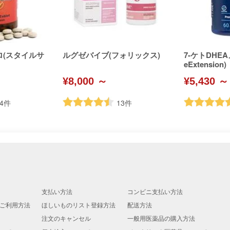
ロ(スタイルサ
ルグゼバイブ(フォリックス)
7-ケトDHEA
eExtension)
¥8,000 ～
¥5,430 ～
4
件
13
件
支払い方法
コンビニ支払い方法
ご利用方法
ほしいものリスト登録方法
配送方法
注文のキャンセル
一般用医薬品の購入方法