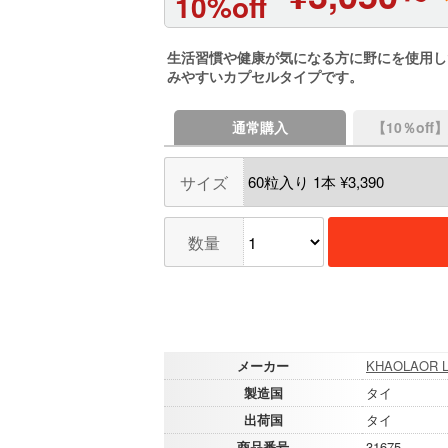
10%off
生活習慣や健康が気になる方に野にを使用し
みやすいカプセルタイプです。
通常購入
【10％of
サイズ
数量
メーカー
KHAOLAOR LA
製造国
タイ
出荷国
タイ
商品番号
31675