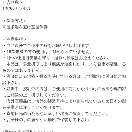
＜入り数＞
1本/60カプセル
＜保管方法＞
高温多湿を避け室温保存
＜注意事項＞
・自己責任でご使用の程をお願い申し上げます。
・18歳未満の方の使用は、勧められていません。
・1日の使用目安量を守り、過剰な摂取はお控えください。
・本品は、多量摂取により疾病が治癒したり、より健康が増進する
ものではありません。
・医師による治療・投薬を受けている方は、ご摂取前に医師にご相
談下さい。
・妊娠中・授乳中の方は、ご使用の前にかかりつけの医師や専門家
にご相談の上、摂取してください。
・海外医薬品は、海外の製造基準により造られているため日本の製
造基準とは違うことがあります。
・直射日光の当たらない涼しい場所に保管してください。
・お子様の手の届かない場所で保管して下さい。
※添付文書の要約になります。