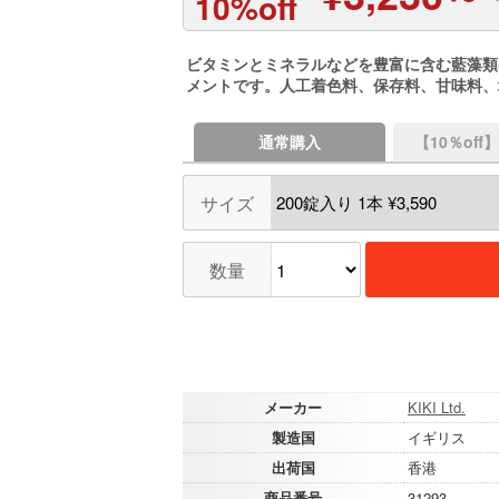
10%off
ビタミンとミネラルなどを豊富に含む藍藻類
メントです。人工着色料、保存料、甘味料、
通常購入
【10％of
サイズ
数量
メーカー
KIKI Ltd.
製造国
イギリス
出荷国
香港
商品番号
31293