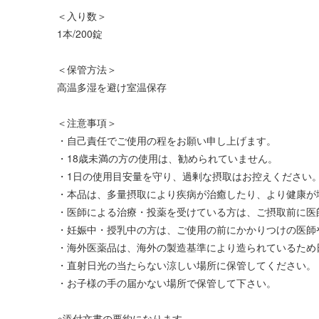
＜入り数＞
1本/200錠
＜保管方法＞
高温多湿を避け室温保存
＜注意事項＞
・自己責任でご使用の程をお願い申し上げます。
・18歳未満の方の使用は、勧められていません。
・1日の使用目安量を守り、過剰な摂取はお控えください
・本品は、多量摂取により疾病が治癒したり、より健康が
・医師による治療・投薬を受けている方は、ご摂取前に医
・妊娠中・授乳中の方は、ご使用の前にかかりつけの医師
・海外医薬品は、海外の製造基準により造られているため
・直射日光の当たらない涼しい場所に保管してください。
・お子様の手の届かない場所で保管して下さい。
※添付文書の要約になります。