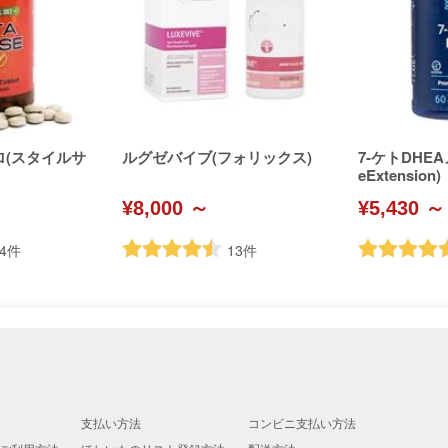
ロ(スタイルサ
ルグゼバイブ(フォリックス)
7-ケトDHEA
eExtension)
¥8,000 ～
¥5,430 ～
4
件
13
件
支払い方法
コンビニ支払い方法