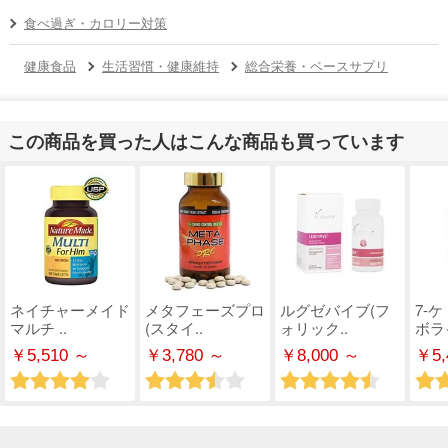
食べ過ぎ・カロリー対策
健康食品
生活習慣・健康維持
総合栄養・ベースサプリ
この商品を買った人はこんな商品も買っています
ネイチャーメイド
メタフェーズプロ
ルグゼバイブ(フ
7-
マルチ ..
(スタイ..
ォリック..
ボライ
￥5,510 ～
￥3,780 ～
￥8,000 ～
￥5,