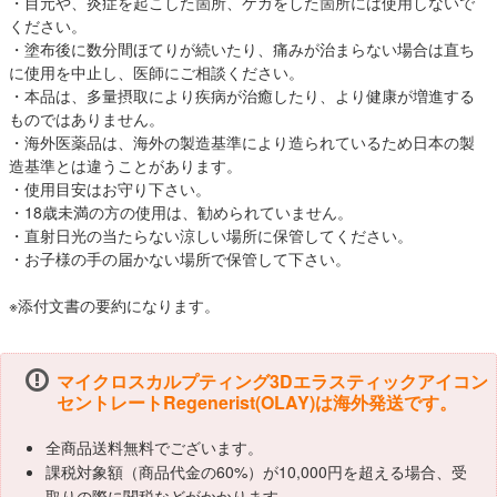
・目元や、炎症を起こした箇所、ケガをした箇所には使用しないで
ください。
・塗布後に数分間ほてりが続いたり、痛みが治まらない場合は直ち
に使用を中止し、医師にご相談ください。
・本品は、多量摂取により疾病が治癒したり、より健康が増進する
ものではありません。
・海外医薬品は、海外の製造基準により造られているため日本の製
造基準とは違うことがあります。
・使用目安はお守り下さい。
・18歳未満の方の使用は、勧められていません。
・直射日光の当たらない涼しい場所に保管してください。
・お子様の手の届かない場所で保管して下さい。
※添付文書の要約になります。
マイクロスカルプティング3Dエラスティックアイコン
セントレートRegenerist(OLAY)は海外発送です。
全商品送料無料でございます。
課税対象額（商品代金の60%）が10,000円を超える場合、受
取りの際に関税などがかかります。