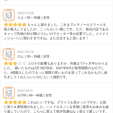
2022/12/28
りよ | 30～39歳 | 女性
ちゃんと届きました。これまでレチノールクリームを
個人輸入してましたが、こっちもいい感じです。ただ、新品の証である
キャップ内側の封が開けづらいのでカッター等が必要でした。メイドイ
ンジャパンに慣れすぎですね。また注文すると思います！
2021/03/18
のん | 30～39歳 | 女性
コロナの影響もありますが、到着まで1ヶ月半かかりま
した。 届いたものは3月18日現在、2021年8月が使用期限のものでし
た。4箱購入したのでもっと期限の長いものを送ってくれるかも少し値
引きしてくれたらいいのにという感想です。
2021/03/31
cc700 | 40～49歳 | 女性
これはいいですね、グライコも良かったですが。お肌
に張り＆透明感が出ました。ハイドロキノンを長期に使用＆お休みを繰
り返していたので、こちらに変えて朝夕気兼ねなく使えて嬉しいです。