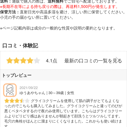
送料：
通販で購入の際は、
送料無料
でご自宅へ配達しております。
※長期不在等による持ち戻りの際は、再送料1,500円が発生します。
保管方法：
直射日光や高温多湿を避け、涼しい所に保管してください。
小児の手の届かない所に置いてください。
※ページ記載内容は成分の一般的な性質や説明の要約となります。
口コミ・体験記
4.1点
最新の口コミの一覧を見る
トップレビュー
2021/09/22
ゆうあやちゃん | 30～39歳 | 女性
グライコクリームを使用して肌の調子がとてもよくな
ったのでこちらも購入してみました。グライコクリームと違ってのびが
悪くベタベタするので夜のみ使用しています。こちらはグライコクリー
ムよりピリピリ感はありませんが朝起きて顔洗うとツルツルしてます。
毛穴の角栓がほんとに溜まりにくくなりました。これからも使い続けま
す。