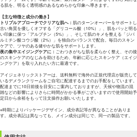
る肌を、明るく透明感のあるなめらかな印象へ導きます。
【主な特徴と成分の働き】
トリプルアプローチでクリアな肌へ：
肌のターンオーバーをサポートし
古い角質を優しくオフする「グリコール酸（10%）」、肌をパッと明る
い印象に保つ「アルブチン（5%）」、そして肌のキメを整える「ジパ
ルミチン酸コウジ酸（2%）」を独自のバランスで配合。毎日のスキン
ケアで、ツヤのある健やかな肌をサポートします。
夜の集中エイジングケアに：
ごわつきがちな肌を柔らかく整え、その後
のスキンケアのなじみを助けるため、年齢に応じたスキンケア（エイジ
ングケア）を取り入れたい方に最適です。
アイジェネリックストアーは、送料無料で海外の正規代理店が販売して
いるデメランクリームをご自宅に配達するまでのお手配をしています。
配達までに10日前後を目安にご案内しておりますが、天候や物流の混
雑などの影響によりさらに時間がかかる事がございますので使用開始予
定日から余裕をもって注文操作お願いいたします。
※時期によりパッケージデザイン、成分表記等が異なることがありま
す。成分表記は異なっても、メイン成分は同じで、同一の製品です。