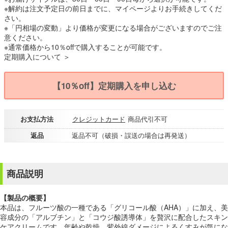
※解約は注文予定日の前日までに、マイページよりお手続きしてくだ
さい。
※「円相場の変動」より価格が変更になる場合がございますのでご注
意ください。
※通常価格から10％offで購入することが可能です。
定期購入について ＞
【10％off】定期購入を申し込む
お支払方法
クレジットカード
商品代引不可
返品
返品不可（破損・誤送の場合は再発送）
商品説明
【製品の概要】
本品は、フルーツ酸の一種である「グリコール酸（AHA）」に加え、美
容成分の「アルブチン」と「コウジ酸誘導体」を贅沢に配合したスキン
ケアクリームです。年齢や乾燥、紫外線ダメージによるくすみが気にな