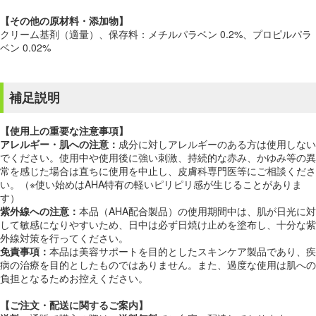
【その他の原材料・添加物】
クリーム基剤（適量）、保存料：メチルパラベン 0.2%、プロピルパラ
ベン 0.02%
補足説明
【使用上の重要な注意事項】
アレルギー・肌への注意：
成分に対しアレルギーのある方は使用しない
でください。使用中や使用後に強い刺激、持続的な赤み、かゆみ等の異
常を感じた場合は直ちに使用を中止し、皮膚科専門医等にご相談くださ
い。（※使い始めはAHA特有の軽いピリピリ感が生じることがありま
す）
紫外線への注意：
本品（AHA配合製品）の使用期間中は、肌が日光に対
して敏感になりやすいため、日中は必ず日焼け止めを塗布し、十分な紫
外線対策を行ってください。
免責事項：
本品は美容サポートを目的としたスキンケア製品であり、疾
病の治療を目的としたものではありません。また、過度な使用は肌への
負担となるためお控えください。
【ご注文・配送に関するご案内】