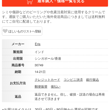
通常購入・価格一覧を見る
シミや傷跡などのピーリングや色素沈着対策に使用するクリームで
す。通販でご購入いただいた海外発送商品につきましては送料無料
にてご自宅に配達しております。
ほしいものリストへ登録
メーカー
Eris
製造国
インド
出荷国
シンガポール/香港
商品番号
30749
納期
14-21日
クレジットカード
コンビニ決済
銀行振込
お支払方法
郵便振替
後払い
返品できません。但し、破損・誤送の場合は再発
返品
送させて頂きます
※お届けサイクルは、30日・60日・90日毎から選択が可能です。