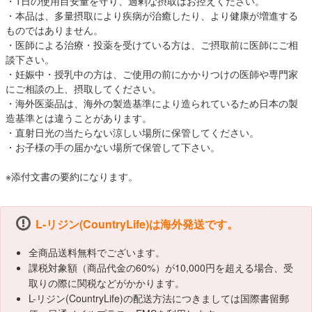
・1日の使用目安量を守り、過剰な摂取はお控えください。
・本品は、多量摂取により疾病が治癒したり、より健康が増進する
ものではありません。
・医師による治療・投薬を受けている方は、ご摂取前に医師にご相
談下さい。
・妊娠中・授乳中の方は、ご使用の前にかかりつけの医師や専門家
にご相談の上、摂取してください。
・海外医薬品は、海外の製造基準により造られているため日本の製
造基準とは違うことがあります。
・直射日光の当たらない涼しい場所に保管してください。
・お子様の手の届かない場所で保管して下さい。
※添付文書の要約になります。
L-リジン(CountryLife)は海外発送です。
全商品送料無料でございます。
課税対象額（商品代金の60%）が10,000円を超える場合、受
取りの際に関税などがかかります。
L-リジン(CountryLife)の配送方法につきましては国際書留郵