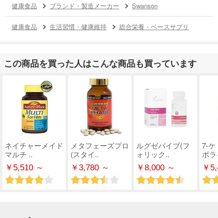
健康食品
ブランド・製造メーカー
Swanson
健康食品
生活習慣・健康維持
総合栄養・ベースサプリ
この商品を買った人はこんな商品も買っています
ネイチャーメイド
メタフェーズプロ
ルグゼバイブ(フ
7-
マルチ ..
(スタイ..
ォリック..
ボライ
￥5,510 ～
￥3,780 ～
￥8,000 ～
￥5,