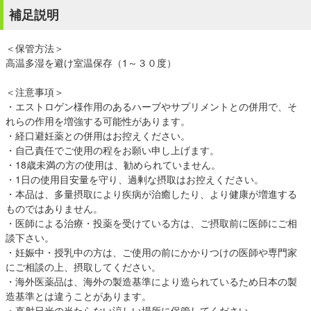
補足説明
＜保管方法＞
高温多湿を避け室温保存（1～３０度）
＜注意事項＞
・エストロゲン様作用のあるハーブやサプリメントとの併用で、そ
れらの作用を増強する可能性があります。
・経口避妊薬との併用はお控えください。
・自己責任でご使用の程をお願い申し上げます。
・18歳未満の方の使用は、勧められていません。
・1日の使用目安量を守り、過剰な摂取はお控えください。
・本品は、多量摂取により疾病が治癒したり、より健康が増進する
ものではありません。
・医師による治療・投薬を受けている方は、ご摂取前に医師にご相
談下さい。
・妊娠中・授乳中の方は、ご使用の前にかかりつけの医師や専門家
にご相談の上、摂取してください。
・海外医薬品は、海外の製造基準により造られているため日本の製
造基準とは違うことがあります。
・直射日光の当たらない涼しい場所に保管してください。