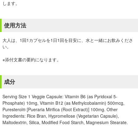
します。
使用方法
大人は、1回1カプセルを1日1回を目安に、水と一緒にお飲みくださ
い。
※添付文書の要約になります。
成分
Serving Size 1 Veggie Capsule: Vitamin B6 (as Pyridoxal 5-
Phosphate) 10mg, Vitamin B12 (as Methylcobalamin) 500mcg,
Puresterol® [Pueraria Mirifica (Root Extract)] 100mg. Other
Ingredients: Rice Bran, Hypromellose (Vegetarian Capsule),
Maltodextrin, Silica, Modified Food Starch, Magnesium Stearate.