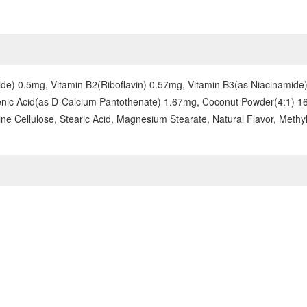
ide) 0.5mg, Vitamin B2(Riboflavin) 0.57mg, Vitamin B3(as Niacinamide
c Acid(as D-Calcium Pantothenate) 1.67mg, Coconut Powder(4:1) 167mg
line Cellulose, Stearic Acid, Magnesium Stearate, Natural Flavor, Methy