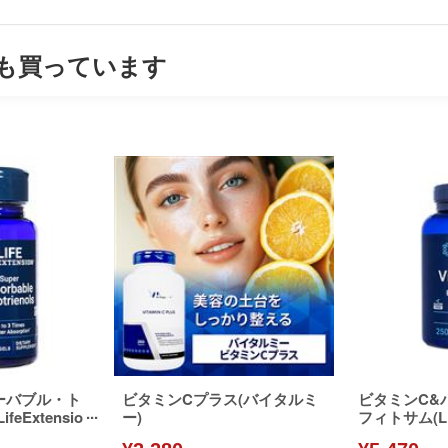
も買っています
ーバブル・ト
ビタミンCプラス(バイタルミ
ビタミンC&
eExtensio
ー)
フィトサム(Lif