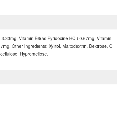
) 3.33mg, Vitamin B6(as Pyridoxine HCI) 0.67mg, Vitamin
, Other Ingredients: Xylitol, Maltodextrin, Dextrose, C
lcellulose, Hypromellose.