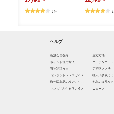
¥2,960 ～
¥4,260 ～
8
件
2
ヘルプ
新規会員登録
注文方法
ポイント利用方法
クーポンコード
荷物追跡方法
定期購入方法
コンタクトレンズガイド
輸入消費税につ
海外医薬品の検索について
安心の商品発送
マンガでわかる個人輸入
ニュース