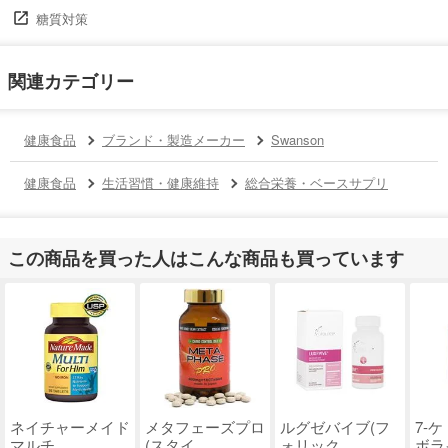
糖質対策
関連カテゴリー
健康食品
ブランド・製造メーカー
Swanson
健康食品
生活習慣・健康維持
総合栄養・ベースサプリ
この商品を買った人はこんな商品も買っています
ネイチャーメイド
メタフェーズプロ
ルグゼバイブ(フ
7-
マルチ ..
(スタイ..
ォリック..
ボライ