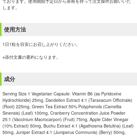
ております。使用開始予定日から余裕を持って注文操作お願いいた
します。
使用方法
1日1粒を目安にお召し上がりください。
※添付文書の要約になります。
成分
Serving Size 1 Vegetarian Capsule: Vitamin B6 (as Pyridoxine
Hydrochloride) 25mg, Dandelion Extract 4:1 (Taraxacum Officinale)
(Root) 225mg, Green Tea Extract 50% Polyphenols (Camellia
Sinensis) (Leaf) 100mg, Cranberry Concentration Juice Powder
25:1 (Vaccinium Macrocarpon) (Fruit) 75mg, Apple Cider Vinegar
(10% Extract) 50mg, Buchu Extract 4:1 (Agathosma Betulina) (Leaf)
50mg, Juniper Extract 4:1 (Juniperus Communis) (Berry) 50mg,