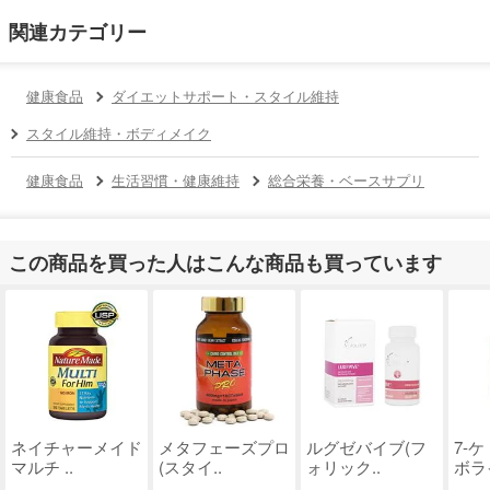
関連カテゴリー
健康食品
ダイエットサポート・スタイル維持
スタイル維持・ボディメイク
健康食品
生活習慣・健康維持
総合栄養・ベースサプリ
この商品を買った人はこんな商品も買っています
ネイチャーメイド
メタフェーズプロ
ルグゼバイブ(フ
7-
マルチ ..
(スタイ..
ォリック..
ボライ