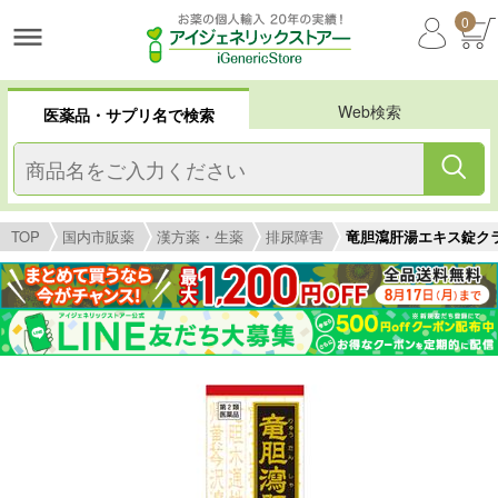
0
Web検索
医薬品・サプリ名で検索
TOP
国内市販薬
漢方薬・生薬
排尿障害
竜胆瀉肝湯エキス錠ク