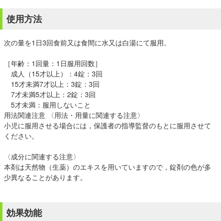
使用方法
次の量を1日3回食前又は食間に水又は白湯にて服用。
［年齢：1回量：1日服用回数］
成人（15才以上）：4錠：3回
15才未満7才以上：3錠：3回
7才未満5才以上：2錠：3回
5才未満：服用しないこと
用法関連注意 〈用法・用量に関連する注意〉
小児に服用させる場合には，保護者の指導監督のもとに服用させて
ください。
〈成分に関連する注意〉
本剤は天然物（生薬）のエキスを用いていますので，錠剤の色が多
少異なることがあります。
効果効能