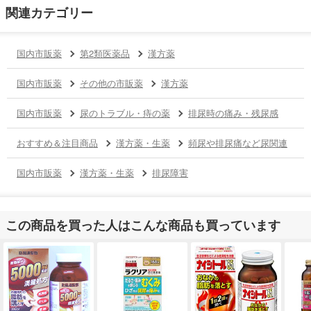
関連カテゴリー
国内市販薬
第2類医薬品
漢方薬
国内市販薬
その他の市販薬
漢方薬
国内市販薬
尿のトラブル・痔の薬
排尿時の痛み・残尿感
おすすめ＆注目商品
漢方薬・生薬
頻尿や排尿痛など尿関連
国内市販薬
漢方薬・生薬
排尿障害
この商品を買った人はこんな商品も買っています