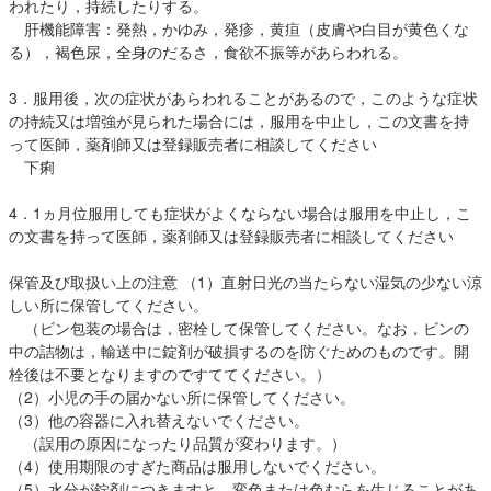
われたり，持続したりする。
肝機能障害：発熱，かゆみ，発疹，黄疸（皮膚や白目が黄色くな
る），褐色尿，全身のだるさ，食欲不振等があらわれる。
3．服用後，次の症状があらわれることがあるので，このような症状
の持続又は増強が見られた場合には，服用を中止し，この文書を持
って医師，薬剤師又は登録販売者に相談してください
下痢
4．1ヵ月位服用しても症状がよくならない場合は服用を中止し，こ
の文書を持って医師，薬剤師又は登録販売者に相談してください
保管及び取扱い上の注意 （1）直射日光の当たらない湿気の少ない涼
しい所に保管してください。
（ビン包装の場合は，密栓して保管してください。なお，ビンの
中の詰物は，輸送中に錠剤が破損するのを防ぐためのものです。開
栓後は不要となりますのですててください。）
（2）小児の手の届かない所に保管してください。
（3）他の容器に入れ替えないでください。
（誤用の原因になったり品質が変わります。）
（4）使用期限のすぎた商品は服用しないでください。
（5）水分が錠剤につきますと，変色または色むらを生じることがあ