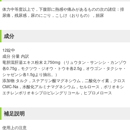
体力中等度以上で，下腹部に熱感や痛みがあるものの次の諸症：排
尿痛，残尿感，尿のにごり，こしけ（おりもの），頻尿
成分
12錠中
成分 分量 内訳
竜胆瀉肝湯エキス粉末 2,750mg （リュウタン・サンシシ・カンゾウ
各0.75g，モクツウ・ジオウ・トウキ各2.5g，オウゴン・タクシャ・
シャゼンシ各1.5gより抽出。）
添加物 タルク，ステアリン酸マグネシウム，二酸化ケイ素，クロス
CMC-Na，水酸化アルミナマグネシウム，セルロース，ポリオキシ
エチレンポリオキシプロピレングリコール，ヒプロメロース
補足説明
使用上の注意