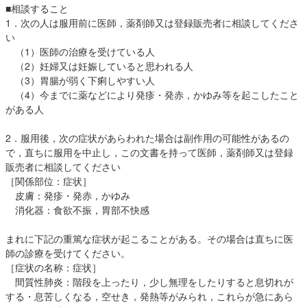
■相談すること
1．次の人は服用前に医師，薬剤師又は登録販売者に相談してくださ
い
（1）医師の治療を受けている人
（2）妊婦又は妊娠していると思われる人
（3）胃腸が弱く下痢しやすい人
（4）今までに薬などにより発疹・発赤，かゆみ等を起こしたこと
がある人
2．服用後，次の症状があらわれた場合は副作用の可能性があるの
で，直ちに服用を中止し，この文書を持って医師，薬剤師又は登録
販売者に相談してください
［関係部位：症状］
皮膚：発疹・発赤，かゆみ
消化器：食欲不振，胃部不快感
まれに下記の重篤な症状が起こることがある。その場合は直ちに医
師の診療を受けてください。
［症状の名称：症状］
間質性肺炎：階段を上ったり，少し無理をしたりすると息切れが
する・息苦しくなる，空せき，発熱等がみられ，これらが急にあら