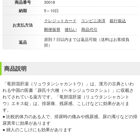
商品番号
30018
納期
5～10日
クレジットカード
コンビニ決済
銀行振込
お支払方法
郵便振替
後払い
商品代引
原則７日以内までは返品可能（送料はお客様負
返品
担）
商品説明
「竜胆瀉肝湯（リュウタンシャカントウ）」は、漢方の古典といわ
れる中国の医書「薜氏十六種（ヘキシジュウロクシュ）」に収載さ
れてされている薬方です。「竜胆瀉肝湯（リュウタンシャカント
ウ）エキス錠」は、排尿痛、残尿感、こしけなどに効果がありま
す。
● 比較的体力のある人で、排尿時の痛みや残尿感、尿の濁りなどの排
尿異常に効果があります
● 婦人のこしけにも効果があります