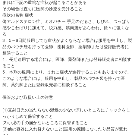
まれに下記の重篤な症状が起こることがある
その場合は直ちに医師の診療を受けること
症状の名称 症状
偽アルドステロン症、ミオパチー 手足のだるさ、しびれ、つっぱり
感やこわばりに加えて、脱力感、筋肉痛があらわれ、徐々に強くな
る
3．5～6日間服用しても症状がよくならない場合は服用を中止し、製
品のパウチ袋を持って医師、歯科医師、薬剤師または登録販売者に
相談すること
4．長期連用する場合には、医師、薬剤師または登録販売者に相談す
ること
5．本剤の服用により、まれに症状が進行することもありますので、
このような場合には、服用を中止し、製品のパウチ袋を持って医
師、薬剤師または登録販売者に相談すること
保管および取扱い上の注意
(1)直射日光の当たらない湿気の少ない涼しいところにチャックをし
っかりしめて保管すること
(2)小児の手の届かないところに保管すること
(3)他の容器に入れ替えないこと(誤用の原因になったり品質が変わ