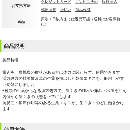
クレジットカード
コンビニ決済
銀行振込
お支払方法
郵便振替
後払い
商品代引
原則７日以内までは返品可能（送料はお客様負
返品
担）
商品説明
製品特徴
歯肉炎、扁桃炎の症状がある方は体力に関わらず、使用できます
漢方処方の排膿散及湯の生薬を抽出した乾燥エキスを、服用しやす
い錠剤にしました
6種類の生薬からなる漢方処方で、歯ぐきの腫れや痛み・出血を抑え
内側から歯ぐきの状態を正常にします
抗炎症・鎮痛作用等のある生薬エキスが、歯ぐき・のどに働きかけ
ます
使用方法