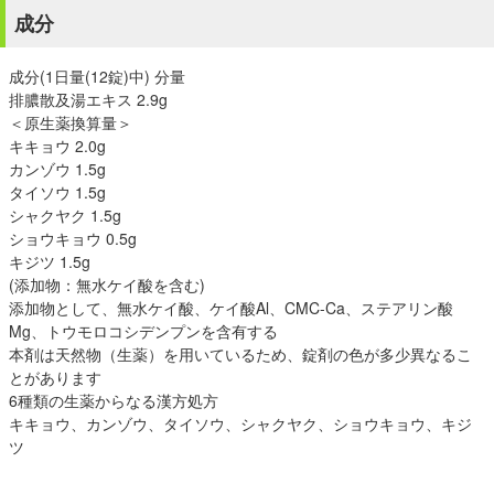
成分
成分(1日量(12錠)中) 分量
排膿散及湯エキス 2.9g
＜原生薬換算量＞
キキョウ 2.0g
カンゾウ 1.5g
タイソウ 1.5g
シャクヤク 1.5g
ショウキョウ 0.5g
キジツ 1.5g
(添加物：無水ケイ酸を含む)
添加物として、無水ケイ酸、ケイ酸Al、CMC-Ca、ステアリン酸
Mg、トウモロコシデンプンを含有する
本剤は天然物（生薬）を用いているため、錠剤の色が多少異なるこ
とがあります
6種類の生薬からなる漢方処方
キキョウ、カンゾウ、タイソウ、シャクヤク、ショウキョウ、キジ
ツ