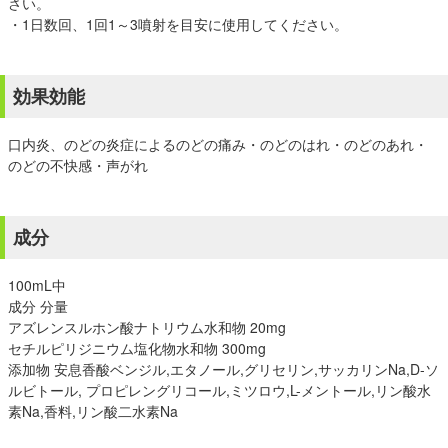
さい。
・1日数回、1回1～3噴射を目安に使用してください。
効果効能
口内炎、のどの炎症によるのどの痛み・のどのはれ・のどのあれ・
のどの不快感・声がれ
成分
100mL中
成分 分量
アズレンスルホン酸ナトリウム水和物 20mg
セチルピリジニウム塩化物水和物 300mg
添加物 安息香酸ベンジル,エタノール,グリセリン,サッカリンNa,D-ソ
ルビトール, プロピレングリコール,ミツロウ,L-メントール,リン酸水
素Na,香料,リン酸二水素Na