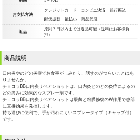
クレジットカード
コンビニ決済
銀行振込
お支払方法
郵便振替
後払い
商品代引
原則７日以内までは返品可能（送料はお客様負
返品
担）
商品説明
口内炎やのどの炎症でお食事がしみたり、話すのがつらいことはあ
りませんか。
チョコラBB口内炎リペアショットは、口内炎とのどの炎症によるの
どの痛みに効果的なスプレー剤です。
チョコラBB口内炎リペアショットは殺菌と粘膜修復のW作用で患部
に直接効果を発揮します。
持ち運びに便利で、手が汚れにくいスプレータイプ（キャップ付）
です。