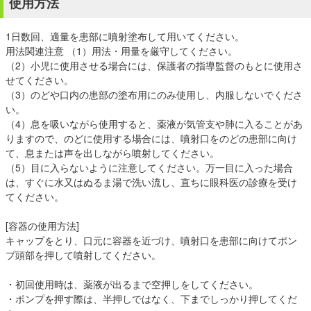
使用方法
1日数回、適量を患部に噴射塗布して用いてください。
用法関連注意 （1）用法・用量を厳守してください。
（2）小児に使用させる場合には、保護者の指導監督のもとに使用さ
せてください。
（3）のどや口内の患部の塗布用にのみ使用し、内服しないでくださ
い。
（4）息を吸いながら使用すると、薬液が気管支や肺に入ることがあ
りますので、のどに使用する場合には、噴射口をのどの患部に向け
て、息または声を出しながら噴射してください。
（5）目に入らないように注意してください。万一目に入った場合
は、すぐに水又はぬるま湯で洗い流し、直ちに眼科医の診療を受け
てください。
[容器の使用方法]
キャップをとり、口元に容器を近づけ、噴射口を患部に向けてポン
プ頭部を押して噴射してください。
・初回使用時は、薬液が出るまで空押しをしてください。
・ポンプを押す際は、半押しではなく、下までしっかり押してくだ