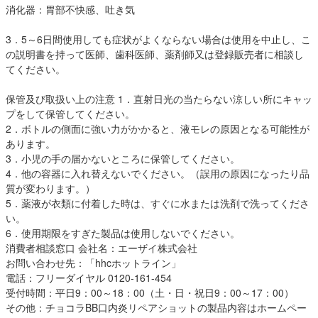
消化器：胃部不快感、吐き気
3．5～6日間使用しても症状がよくならない場合は使用を中止し、こ
の説明書を持って医師、歯科医師、薬剤師又は登録販売者に相談し
てください。
保管及び取扱い上の注意 1．直射日光の当たらない涼しい所にキャッ
プをして保管してください。
2．ボトルの側面に強い力がかかると、液モレの原因となる可能性が
あります。
3．小児の手の届かないところに保管してください。
4．他の容器に入れ替えないでください。（誤用の原因になったり品
質が変わります。）
5．薬液が衣類に付着した時は、すぐに水または洗剤で洗ってくださ
い。
6．使用期限をすぎた製品は使用しないでください。
消費者相談窓口 会社名：エーザイ株式会社
お問い合わせ先：「hhcホットライン」
電話：フリーダイヤル 0120-161-454
受付時間：平日9：00～18：00（土・日・祝日9：00～17：00）
その他：チョコラBB口内炎リペアショットの製品内容はホームペー