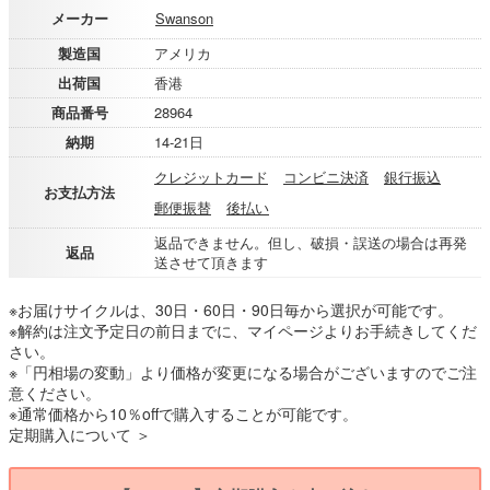
メーカー
Swanson
製造国
アメリカ
出荷国
香港
商品番号
28964
納期
14-21日
クレジットカード
コンビニ決済
銀行振込
お支払方法
郵便振替
後払い
返品できません。但し、破損・誤送の場合は再発
返品
送させて頂きます
※お届けサイクルは、30日・60日・90日毎から選択が可能です。
※解約は注文予定日の前日までに、マイページよりお手続きしてくだ
さい。
※「円相場の変動」より価格が変更になる場合がございますのでご注
意ください。
※通常価格から10％offで購入することが可能です。
定期購入について ＞