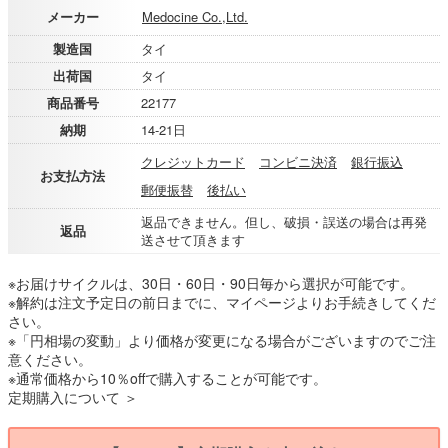
メーカー
Medocine Co.,Ltd.
製造国
タイ
出荷国
タイ
商品番号
22177
納期
14-21日
クレジットカード
コンビニ決済
銀行振込
お支払方法
郵便振替
後払い
返品できません。但し、破損・誤送の場合は再発
返品
送させて頂きます
※お届けサイクルは、30日・60日・90日毎から選択が可能です。
※解約は注文予定日の前日までに、マイページよりお手続きしてくだ
さい。
※「円相場の変動」より価格が変更になる場合がございますのでご注
意ください。
※通常価格から10％offで購入することが可能です。
定期購入について ＞