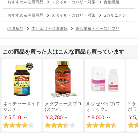
おすすめ＆注目商品
スタイル・カロリー対策
食物繊維
おすすめ＆注目商品
スタイル・カロリー対策
L-カルニチン
健康食品
生活習慣・健康維持
総合栄養・ベースサプリ
この商品を買った人はこんな商品も買っています
ネイチャーメイド
メタフェーズプロ
ルグゼバイブ(フ
7-
マルチ ..
(スタイ..
ォリック..
ボライ
￥5,510 ～
￥3,780 ～
￥8,000 ～
￥5,