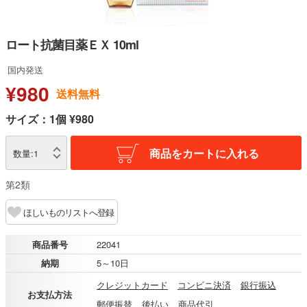
ロート抗菌目薬ＥＸ 10ml
国内発送
¥980
送料無料
サイズ：1個 ¥980
商品をカートに入れる
数量:
1
第2類
ほしいものリストへ登録
商品番号
22041
納期
5～10日
クレジットカード
コンビニ決済
銀行振込
お支払方法
郵便振替
後払い
商品代引