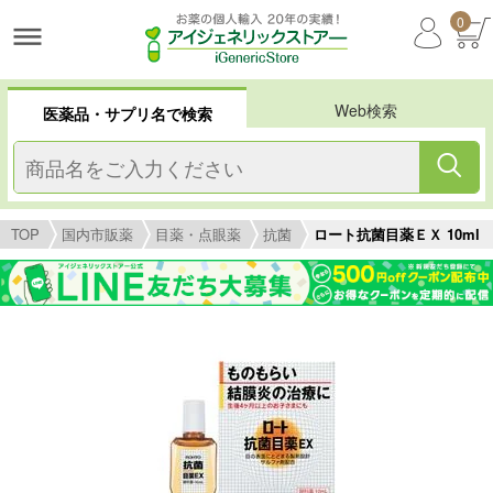
0
Web検索
医薬品・サプリ名で検索
TOP
国内市販薬
目薬・点眼薬
抗菌
ロート抗菌目薬ＥＸ 10ml