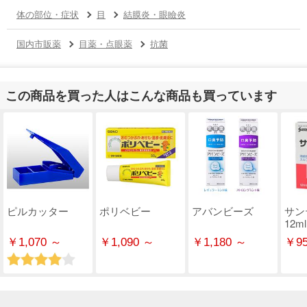
体の部位・症状
目
結膜炎・眼瞼炎
国内市販薬
目薬・点眼薬
抗菌
この商品を買った人はこんな商品も買っています
ピルカッター
ポリベビー
アバンビーズ
サン
12ml
￥1,070 ～
￥1,090 ～
￥1,180 ～
￥95