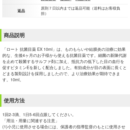
原則７日以内までは返品可能（送料はお客様負
返品
担）
商品説明
「ロート 抗菌目薬 EX 10ml」は、ものもらいや結膜炎の治療に効果
的な、生後4ヶ月のお子様から使える抗菌目薬です。細菌の新陳代謝
を止めて殺菌するサルファ剤に加え、抵抗力の低下した目の血行を
促すビタミンEを新しく配合しました。有効成分が目の表面に長くと
どまる製剤設計を採用しましたので、より治療効果が期待できま
す。10ml。
使用方法
1回2-3滴、1日5-6回点眼してください。
「用法・用量に関連する注意」
(1)小児に使用させる場合には、保護者の指導監督のもとに使用させ