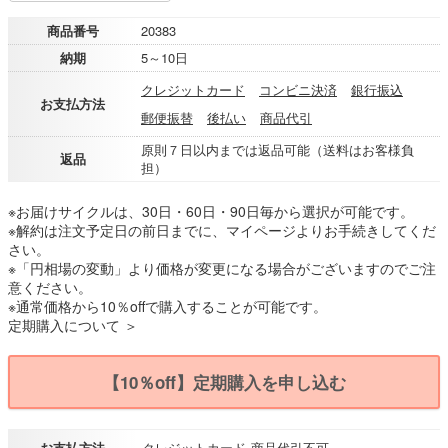
商品番号
20383
納期
5～10日
クレジットカード
コンビニ決済
銀行振込
お支払方法
郵便振替
後払い
商品代引
原則７日以内までは返品可能（送料はお客様負
返品
担）
※お届けサイクルは、30日・60日・90日毎から選択が可能です。
※解約は注文予定日の前日までに、マイページよりお手続きしてくだ
さい。
※「円相場の変動」より価格が変更になる場合がございますのでご注
意ください。
※通常価格から10％offで購入することが可能です。
定期購入について ＞
【10％off】定期購入を申し込む
お支払方法
クレジットカード
商品代引不可