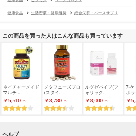
健康食品
生活習慣・健康維持
総合栄養・ベースサプリ
この商品を買った人はこんな商品も買っています
ネイチャーメイド
メタフェーズプロ
ルグゼバイブ(フ
7-
マルチ ..
(スタイ..
ォリック..
ボライ
￥5,510 ～
￥3,780 ～
￥8,000 ～
￥5,
ヘルプ