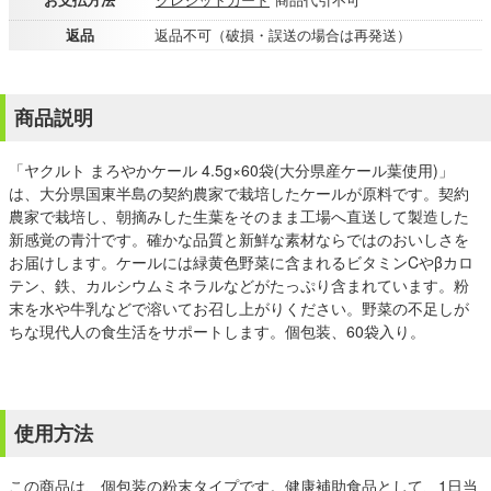
返品
返品不可（破損・誤送の場合は再発送）
商品説明
「ヤクルト まろやかケール 4.5g×60袋(大分県産ケール葉使用)」
は、大分県国東半島の契約農家で栽培したケールが原料です。契約
農家で栽培し、朝摘みした生葉をそのまま工場へ直送して製造した
新感覚の青汁です。確かな品質と新鮮な素材ならではのおいしさを
お届けします。ケールには緑黄色野菜に含まれるビタミンCやβカロ
テン、鉄、カルシウムミネラルなどがたっぷり含まれています。粉
末を水や牛乳などで溶いてお召し上がりください。野菜の不足しが
ちな現代人の食生活をサポートします。個包装、60袋入り。
使用方法
この商品は、個包装の粉末タイプです。健康補助食品として、1日当