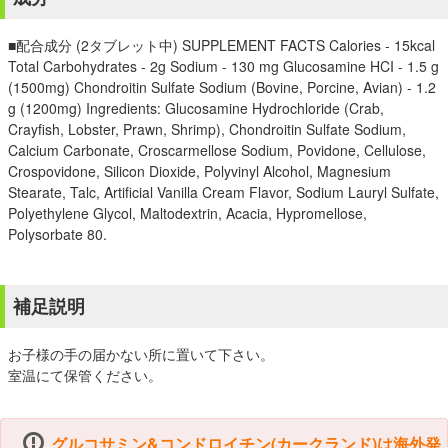
■配合成分 (2タブレット中) SUPPLEMENT FACTS Calories - 15kcal
Total Carbohydrates - 2g Sodium - 130 mg Glucosamine HCI - 1.5 g
(1500mg) Chondroitin Sulfate Sodium (Bovine, Porcine, Avian) - 1.2
g (1200mg) Ingredients: Glucosamine Hydrochloride (Crab,
Crayfish, Lobster, Prawn, Shrimp), Chondroitin Sulfate Sodium,
Calcium Carbonate, Croscarmellose Sodium, Povidone, Cellulose,
Crospovidone, Silicon Dioxide, Polyvinyl Alcohol, Magnesium
Stearate, Talc, Artificial Vanilla Cream Flavor, Sodium Lauryl Sulfate,
Polyethylene Glycol, Maltodextrin, Acacia, Hypromellose,
Polysorbate 80.
補足説明
お子様の手の届かない所に置いて下さい。
室温にて保管ください。
グルコサミン&コンドロイチン(カークランド)は海外発