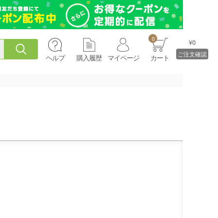
0
¥0
ご注文確認
ヘルプ
購入履歴
マイページ
カート