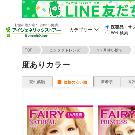
医薬品・サ
カテゴリー
Web検索
TOP
コンタクトレンズ
1ヶ月使い捨て
度ありカラー
売れ筋順
新着順
高
価格の安い順