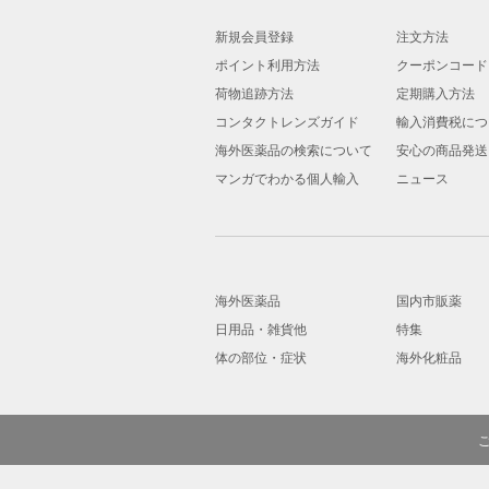
新規会員登録
注文方法
ポイント利用方法
クーポンコード
荷物追跡方法
定期購入方法
コンタクトレンズガイド
輸入消費税につ
海外医薬品の検索について
安心の商品発送
マンガでわかる個人輸入
ニュース
海外医薬品
国内市販薬
日用品・雑貨他
特集
体の部位・症状
海外化粧品