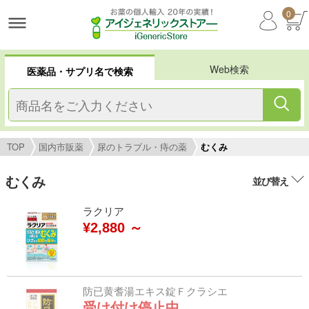
0
Web検索
医薬品・サプリ名で検索
TOP
国内市販薬
尿のトラブル・痔の薬
むくみ
むくみ
並び替え
ラクリア
¥2,880 ～
防已黄耆湯エキス錠Ｆクラシエ
受け付け停止中