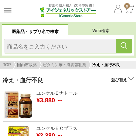
0
Web検索
医薬品・サプリ名で検索
TOP
国内市販薬
ビタミン剤・滋養強壮薬
冷え・血行不良
冷え・血行不良
並び替え
ユンケルＥナトール
¥3,880 ～
ユンケルＥＣプラス
¥2,380 ～