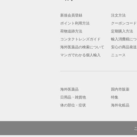
新規会員登録
注文方法
ポイント利用方法
クーポンコード
荷物追跡方法
定期購入方法
コンタクトレンズガイド
輸入消費税につ
海外医薬品の検索について
安心の商品発送
マンガでわかる個人輸入
ニュース
海外医薬品
国内市販薬
日用品・雑貨他
特集
体の部位・症状
海外化粧品