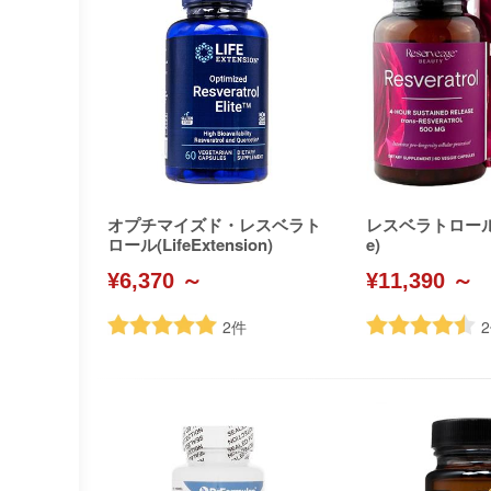
オプチマイズド・レスベラト
レスベラトロール(R
ロール(LifeExtension)
e)
¥6,370 ～
¥11,390 ～
2
件
2