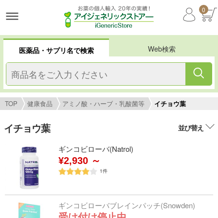
0
Web検索
医薬品・サプリ名で検索
TOP
健康食品
アミノ酸・ハーブ・乳酸菌等
イチョウ葉
イチョウ葉
並び替え
ギンコビローバ(Natrol)
¥2,930 ～
1
件
ギンコビローバブレインパッチ(Snowden)
受け付け停止中