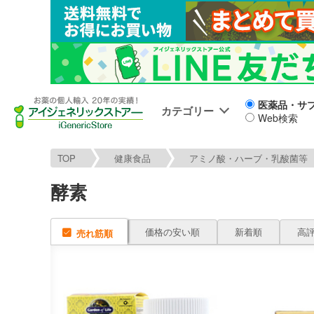
医薬品・サ
カテゴリー
Web検索
TOP
健康食品
アミノ酸・ハーブ・乳酸菌等
酵素
価格の安い順
新着順
高
売れ筋順