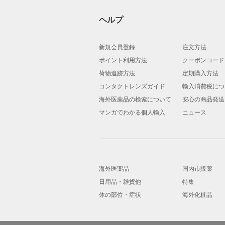
ヘルプ
新規会員登録
注文方法
ポイント利用方法
クーポンコード
荷物追跡方法
定期購入方法
コンタクトレンズガイド
輸入消費税につ
海外医薬品の検索について
安心の商品発送
マンガでわかる個人輸入
ニュース
海外医薬品
国内市販薬
日用品・雑貨他
特集
体の部位・症状
海外化粧品