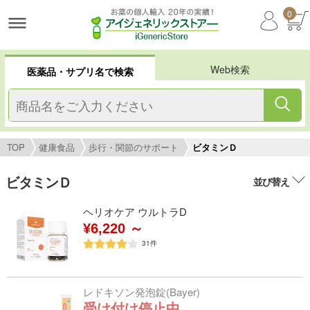
0
Web検索
医薬品・サプリ名で検索
TOP
健康食品
歩行・関節のサポート
ビタミンＤ
ビタミンＤ
並び替え
ヘリオケア ウルトラD
¥6,220 ～
31
件
レドキソン発泡錠(Bayer)
受け付け停止中