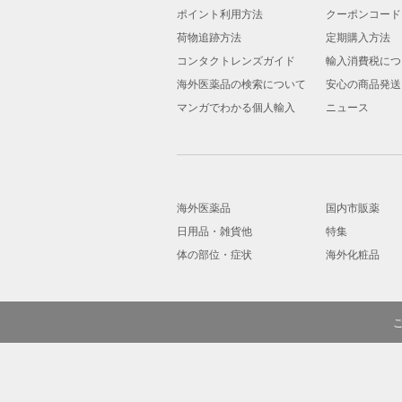
ポイント利用方法
クーポンコード
荷物追跡方法
定期購入方法
コンタクトレンズガイド
輸入消費税につ
海外医薬品の検索について
安心の商品発送
マンガでわかる個人輸入
ニュース
海外医薬品
国内市販薬
日用品・雑貨他
特集
体の部位・症状
海外化粧品