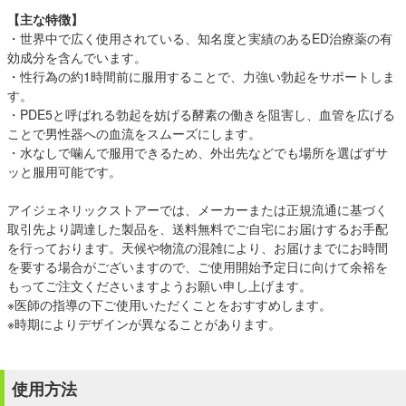
【主な特徴】
・世界中で広く使用されている、知名度と実績のあるED治療薬の有
効成分を含んでいます。
・性行為の約1時間前に服用することで、力強い勃起をサポートしま
す。
・PDE5と呼ばれる勃起を妨げる酵素の働きを阻害し、血管を広げる
ことで男性器への血流をスムーズにします。
・水なしで噛んで服用できるため、外出先などでも場所を選ばずサ
ッと服用可能です。
アイジェネリックストアーでは、メーカーまたは正規流通に基づく
取引先より調達した製品を、送料無料でご自宅にお届けするお手配
を行っております。天候や物流の混雑により、お届けまでにお時間
を要する場合がございますので、ご使用開始予定日に向けて余裕を
もってご注文くださいますようお願い申し上げます。
※医師の指導の下ご使用いただくことをおすすめします。
※時期によりデザインが異なることがあります。
使用方法