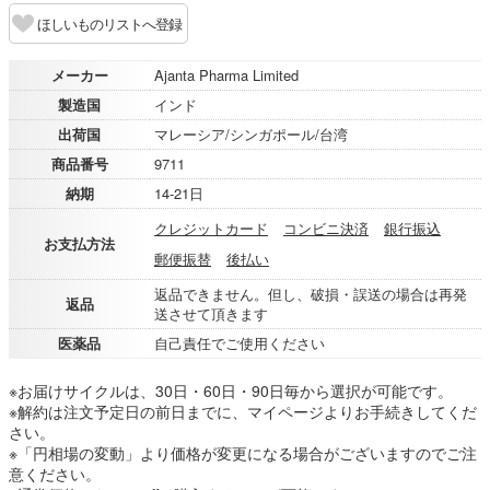
ほしいものリストへ登録
メーカー
Ajanta Pharma Limited
製造国
インド
出荷国
マレーシア/シンガポール/台湾
商品番号
9711
納期
14-21日
クレジットカード
コンビニ決済
銀行振込
お支払方法
郵便振替
後払い
返品できません。但し、破損・誤送の場合は再発
返品
送させて頂きます
医薬品
自己責任でご使用ください
※お届けサイクルは、30日・60日・90日毎から選択が可能です。
※解約は注文予定日の前日までに、マイページよりお手続きしてくだ
さい。
※「円相場の変動」より価格が変更になる場合がございますのでご注
意ください。