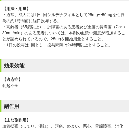
【用法・用量】
・通常、成人には1日1回シルデナフィルとして25mg〜50mgを性行
為の約1時間前に経口投与する。
・高齢者（65歳以上）、肝障害のある患者及び重度の腎障害（Ccr＜
30mL/min）のある患者については、本剤の血漿中濃度が増加するこ
とが認められているので、25mgを開始用量とすること。
・1日の投与は1回とし、投与間隔は24時間以上とすること。
効果効能
【適応症】
勃起不全
副作用
【主な副作用】
血管拡張（ほてり、潮紅）、頭痛、めまい、悪心、胃腸障害、消化