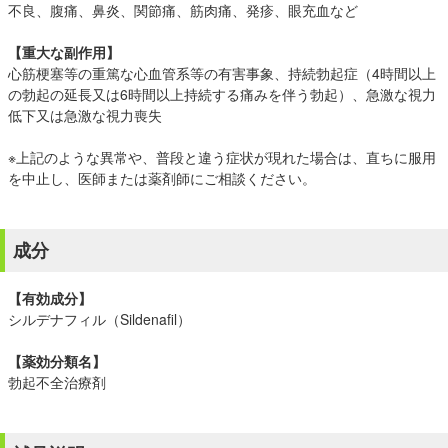
不良、腹痛、鼻炎、関節痛、筋肉痛、発疹、眼充血など
【重大な副作用】
心筋梗塞等の重篤な心血管系等の有害事象、持続勃起症（4時間以上
の勃起の延長又は6時間以上持続する痛みを伴う勃起）、急激な視力
低下又は急激な視力喪失
※上記のような異常や、普段と違う症状が現れた場合は、直ちに服用
を中止し、医師または薬剤師にご相談ください。
成分
【有効成分】
シルデナフィル（Sildenafil）
【薬効分類名】
勃起不全治療剤