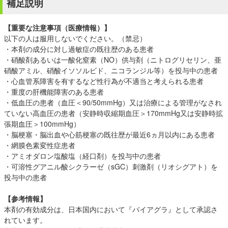
補足説明
【重要な注意事項（医療情報）】
以下の人は服用しないでください。（禁忌）
・本剤の成分に対し過敏症の既往歴のある患者
・硝酸剤あるいは一酸化窒素（NO）供与剤（ニトログリセリン、亜
硝酸アミル、硝酸イソソルビド、ニコランジル等）を投与中の患者
・心血管系障害を有するなど性行為が不適当と考えられる患者
・重度の肝機能障害のある患者
・低血圧の患者（血圧＜90/50mmHg）又は治療による管理がなされ
ていない高血圧の患者（安静時収縮期血圧＞170mmHg又は安静時拡
張期血圧＞100mmHg）
・脳梗塞・脳出血や心筋梗塞の既往歴が最近6ヵ月以内にある患者
・網膜色素変性症患者
・アミオダロン塩酸塩（経口剤）を投与中の患者
・可溶性グアニル酸シクラーゼ（sGC）刺激剤（リオシグアト）を
投与中の患者
【参考情報】
本剤の有効成分は、日本国内において『バイアグラ』として承認さ
れています。