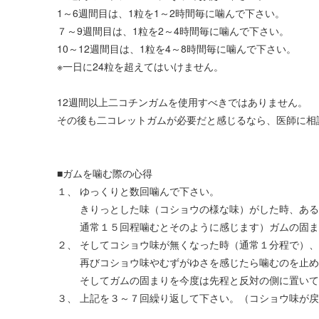
1～6週間目は、1粒を1～2時間毎に噛んで下さい。
７～9週間目は、1粒を2～4時間毎に噛んで下さい。
10～12週間目は、1粒を4～8時間毎に噛んで下さい。
※一日に24粒を超えてはいけません。
12週間以上二コチンガムを使用すべきではありません。
その後も二コレットガムが必要だと感じるなら、医師に相
■ガムを噛む際の心得
１、 ゆっくりと数回噛んで下さい。
きりっとした味（コショウの様な味）がした時、あるい
通常１５回程噛むとそのように感じます）ガムの固ま
２、 そしてコショウ味が無くなった時（通常１分程で）
再びコショウ味やむずがゆさを感じたら噛むのを止め
そしてガムの固まりを今度は先程と反対の側に置いて
３、 上記を３～７回繰り返して下さい。（コショウ味が