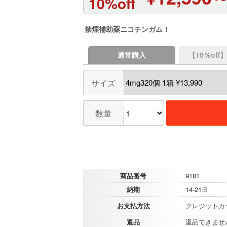
10%off
禁煙補助薬ニコチンガム！
通常購入
【10％of
サイズ
数量
商品番号
9181
納期
14-21日
お支払方法
クレジットカ
返品
返品できませ