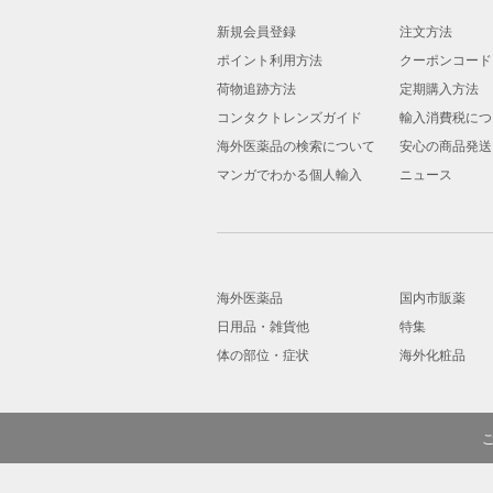
新規会員登録
注文方法
ポイント利用方法
クーポンコード
荷物追跡方法
定期購入方法
コンタクトレンズガイド
輸入消費税につ
海外医薬品の検索について
安心の商品発送
マンガでわかる個人輸入
ニュース
海外医薬品
国内市販薬
日用品・雑貨他
特集
体の部位・症状
海外化粧品