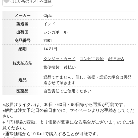
ほしいものリストへ登録
メーカー
Cipla
製造国
インド
出荷国
シンガポール
商品番号
7681
納期
14-21日
クレジットカード
コンビニ決済
銀行振込
お支払方法
郵便振替
後払い
返品できません。但し、破損・誤送の場合は再発
返品
送させて頂きます
医薬品
自己責任でご使用ください
※お届けサイクルは、30日・60日・90日毎から選択が可能です。
※解約は注文予定日の前日までに、マイページよりお手続きしてくだ
さい。
※「円相場の変動」より価格が変更になる場合がございますのでご注
意ください。
※通常価格から10％offで購入することが可能です。