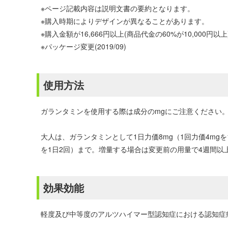
※ページ記載内容は説明文書の要約となります。
※購入時期によりデザインが異なることがあります。
※購入金額が16,666円以上(商品代金の60%が10,00
※パッケージ変更(2019/09)
使用方法
ガランタミンを使用する際は成分のmgにご注意ください
大人は、ガランタミンとして1日力価8mg（1回力価4mgを1
を1日2回）まで。増量する場合は変更前の用量で4週間以
効果効能
軽度及び中等度のアルツハイマー型認知症における認知症