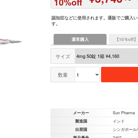
10%off
認知症などに使用されます。通販でご購入い
す。
通常購入
【10％of
サイズ
数量
メーカー
Sun Pharma
製造国
インド
出荷国
シンガポール/
商品番号
7497