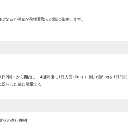
0円以上)になると税金が荷物受取りの際に発生します。
。
日2回）から開始し、4週間後に1日力価16mg（1回力価8mgを1日2回
上投与した後に増量する
症状の進行抑制