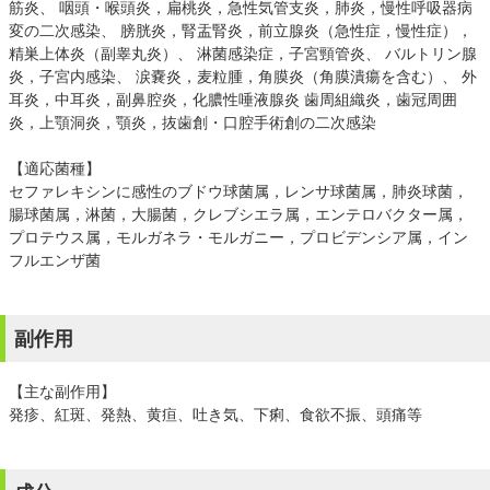
筋炎、 咽頭・喉頭炎，扁桃炎，急性気管支炎，肺炎，慢性呼吸器病
変の二次感染、 膀胱炎，腎盂腎炎，前立腺炎（急性症，慢性症），
精巣上体炎（副睾丸炎）、 淋菌感染症，子宮頸管炎、 バルトリン腺
炎，子宮内感染、 涙嚢炎，麦粒腫，角膜炎（角膜潰瘍を含む）、 外
耳炎，中耳炎，副鼻腔炎，化膿性唾液腺炎 歯周組織炎，歯冠周囲
炎，上顎洞炎，顎炎，抜歯創・口腔手術創の二次感染
【適応菌種】
セファレキシンに感性のブドウ球菌属，レンサ球菌属，肺炎球菌，
腸球菌属，淋菌，大腸菌，クレブシエラ属，エンテロバクター属，
プロテウス属，モルガネラ・モルガニー，プロビデンシア属，イン
フルエンザ菌
副作用
【主な副作用】
発疹、紅斑、発熱、黄疸、吐き気、下痢、食欲不振、頭痛等