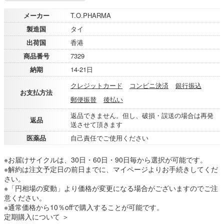
メーカー
T.O.PHARMA
製造国
タイ
出荷国
香港
商品番号
7329
納期
14-21日
クレジットカード
コンビニ決済
銀行振込
お支払方法
郵便振替
後払い
返品できません。但し、破損・誤送の場合は再発
返品
送させて頂きます
医薬品
自己責任でご使用ください
※お届けサイクルは、30日・60日・90日毎から選択が可能です。
※解約は注文予定日の前日までに、マイページよりお手続きしてくだ
さい。
※「円相場の変動」より価格が変更になる場合がございますのでご注
意ください。
※通常価格から10％offで購入することが可能です。
定期購入について ＞