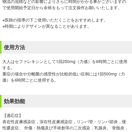
物流の混雑などの影響によりさらに時間がかかる事がございますの
で使用開始予定日から余裕をもって注文操作お願いいたします。
※医師の指導の下ご使用いただくことをおすすめします。
※時期によりデザインが異なることがあります。
使用方法
大人はセファレキシンとして1回250mg（力価）を6時間ごとに使用
する。
重症の場合や分離菌の感受性が比較的低い症例には1回500mg（力
価）を6時間ごとに使用する。
効果効能
【適応症】
表在性皮膚感染症，深在性皮膚感染症，リンパ管・リンパ節炎，慢
性膿皮症、 外傷・熱傷及び手術創等の二次感染，乳腺炎、 骨髄炎，