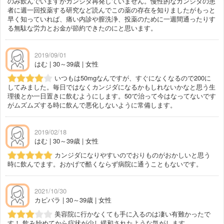
のみ飲んでいますがカンジダ再発していません。慢性的なカンジダの患
者に週一回投薬する研究など読んでこの薬の存在を知りましたがもっと
早く知っていれば、痛い内診や膣洗浄、投薬のために一週間通ったりす
る無駄な労力とお金が節約できたのにと思います。
2019/09/01
はむ | 30～39歳 | 女性
いつもは50mgなんですが、すぐになくなるので200に
してみました。毎日ではなくカンジダになるかもしれないかなと思う生
理後とか一日置きに飲むようにします。50で治って今はなってないです
がムズムズする時に飲んで悪化しないように常備します。
2019/02/18
はむ | 30～39歳 | 女性
カンジダになりやすいのでおりものがおかしいと思う
時に飲んでます。おかげで酷くならず病院に通うこともないです。
2021/10/30
カピバラ | 30～39歳 | 女性
美容院に行かなくても手に入るのは凄い有難かったで
す！ 飲み始めてから症状が少し緩和されたような気がします