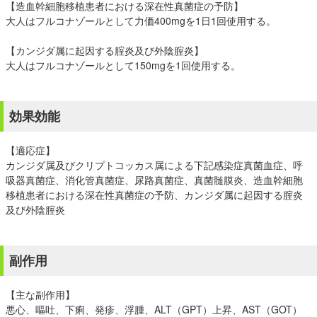
【造血幹細胞移植患者における深在性真菌症の予防】
大人はフルコナゾールとして力価400mgを1日1回使用する。
【カンジダ属に起因する腟炎及び外陰腟炎】
大人はフルコナゾールとして150mgを1回使用する。
効果効能
【適応症】
カンジダ属及びクリプトコッカス属による下記感染症真菌血症、呼
吸器真菌症、消化管真菌症、尿路真菌症、真菌髄膜炎、造血幹細胞
移植患者における深在性真菌症の予防、カンジダ属に起因する腟炎
及び外陰腟炎
副作用
【主な副作用】
悪心、嘔吐、下痢、発疹、浮腫、ALT（GPT）上昇、AST（GOT）