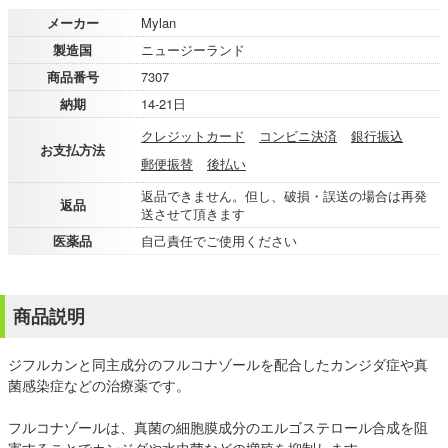
メーカー
Mylan
製造国
ニュージーランド
商品番号
7307
納期
14-21日
クレジットカード
コンビニ決済
銀行振込
お支払方法
郵便振替
後払い
返品できません。但し、破損・誤送の場合は再発
返品
送させて頂きます
医薬品
自己責任でご使用ください
商品説明
ジフルカンと同主成分のフルコナゾールを配合したカンジダ症や真
菌感染症などの治療薬です。
フルコナゾールは、真菌の細胞膜成分のエルゴステロール合成を阻