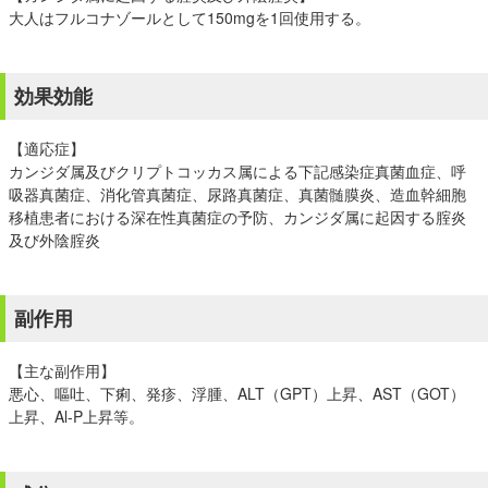
大人はフルコナゾールとして150mgを1回使用する。
効果効能
【適応症】
カンジダ属及びクリプトコッカス属による下記感染症真菌血症、呼
吸器真菌症、消化管真菌症、尿路真菌症、真菌髄膜炎、造血幹細胞
移植患者における深在性真菌症の予防、カンジダ属に起因する腟炎
及び外陰腟炎
副作用
【主な副作用】
悪心、嘔吐、下痢、発疹、浮腫、ALT（GPT）上昇、AST（GOT）
上昇、Al-P上昇等。