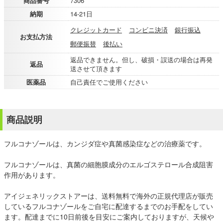
商品番号
7306
納期
14-21日
クレジットカード
コンビニ決済
銀行振込
お支払方法
郵便振替
後払い
返品できません。但し、破損・誤送の場合は再発
返品
送させて頂きます
医薬品
自己責任でご使用ください
商品説明
フルコナゾールは、カンジダ症や真菌感染症などの治療薬です。
フルコナゾールは、真菌の細胞膜成分のエルゴステロール合成阻害
作用があります。
アイジェネリックストアーは、送料無料で海外の正規代理店が販売
しているフルコナゾールをご自宅に配達するまでのお手配をしてい
ます。配達までに10日前後を目安にご案内しておりますが、天候や