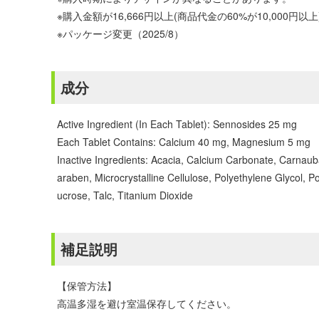
※購入金額が16,666円以上(商品代金の60%が10,00
※パッケージ変更（2025/8）
成分
Active Ingredient (In Each Tablet): Sennosides 25 mg
Each Tablet Contains: Calcium 40 mg, Magnesium 5 mg
Inactive Ingredients: Acacia, Calcium Carbonate, Carna
araben, Microcrystalline Cellulose, Polyethylene Glycol, P
ucrose, Talc, Titanium Dioxide
補足説明
【保管方法】
高温多湿を避け室温保存してください。