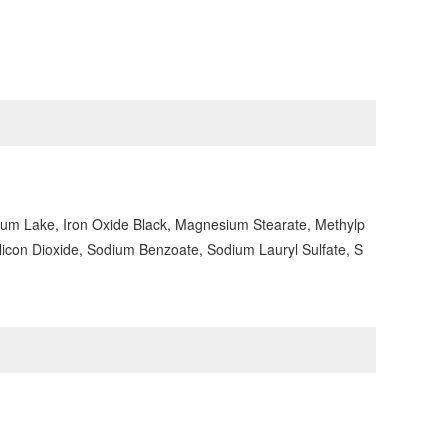
num Lake, Iron Oxide Black, Magnesium Stearate, Methylp
Silicon Dioxide, Sodium Benzoate, Sodium Lauryl Sulfate, S