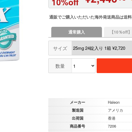
10%off
通販でご購入いただいた海外発送商品は送料
通常購入
【10％of
サイズ
数量
メーカー
Haleon
製造国
アメリカ
出荷国
香港
商品番号
7206