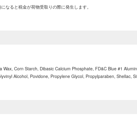
0円以上)になると税金が荷物受取りの際に発生します。
uba Wax, Corn Starch, Dibasic Calcium Phosphate, FD&C Blue #1 Alumi
olyvinyl Alcohol, Povidone, Propylene Glycol, Propylparaben, Shellac, 