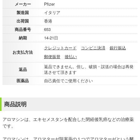
メーカー
Pfizer
製造国
イタリア
出荷国
香港
商品番号
653
納期
14-21日
クレジットカード
コンビニ決済
銀行振込
お支払方法
郵便振替
後払い
返品できません。但し、破損・誤送の場合は再発
返品
送させて頂きます
医薬品
自己責任でご使用ください
商品説明
アロマシンは、エキセメスタンを配合した閉経後乳癌などの治療薬
です。
アロマシンは、アロマターゼ阻害薬の１つでアロマターゼという酵