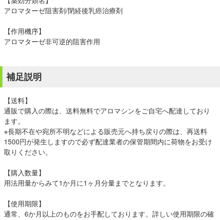
【薬効分類名】
アロマターゼ阻害剤/閉経後乳癌治療剤
【作用機序】
アロマターゼ非可逆的阻害作用
補足説明
【送料】
通販で購入の際は、送料無料でアロマシンをご自宅へ配達しており
ます。
※長期不在や宛所不明などによる販売元へ持ち戻りの際は、再送料
1500円が発生しますので必ず配達業者の保管期間内に荷物をお受け
取りください。
【購入数量】
用法用量からみて1か月に1ヶ月分量までとなります。
【使用期限】
通常、6か月以上のものをお手配しております。詳しい使用期限の確