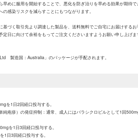
ら早めに服用を開始することで、悪化を防ぎ治りを早める効果が期待で
への感染リスクを減らすことにもつながります。
に基づく取引先より調達した製品を、送料無料でご自宅にお届けするお
予定日に向けて余裕をもってご注文くださいますようお願い申し上げま
y Ltd 製造国：Australia」のパッケージが手配されます。
mgを1日2回経口投与する。
純疱疹）の発症抑制：通常、成人にはバラシクロビルとして1回500mg
0mgを1日3回経口投与する。
gを1日3回経口投与する。