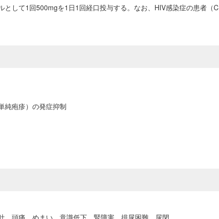
して1回500mgを1日1回経口投与する。なお、HIV感染症の患者（CD
単純疱疹）の発症抑制
吐、頭痛、めまい、意識低下、腎障害、排尿困難、尿閉