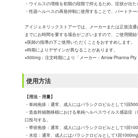
・ウイルスの増殖を初期の段階で抑えるため、症状が出た
・性器ヘルペスの再発抑制に使用することで、パートナー
アイジェネリックストアーでは、メーカーまたは正規流通
までにお時間を要する場合がございますので、ご使用開始
※医師の指導の下ご使用いただくことをおすすめします。
※時期によりデザインが異なることがあります。
※500mg：注文時期により「メーカー：Arrow Pharma Pt
使用方法
【用法・用量】
・単純疱疹：通常、成人にはバラシクロビルとして1回500
・造血幹細胞移植における単純ヘルペスウイルス感染症（単
口投与する。
・帯状疱疹：通常、成人にはバラシクロビルとして1回100
・水痘：通常、成人にはバラシクロビルとして1回1000m