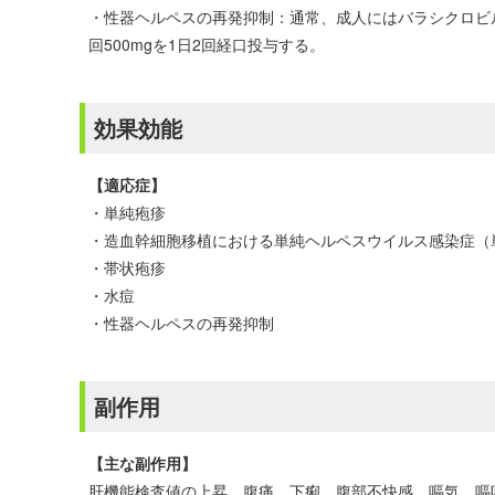
・性器ヘルペスの再発抑制：通常、成人にはバラシクロビルと
回500mgを1日2回経口投与する。
効果効能
【適応症】
・単純疱疹
・造血幹細胞移植における単純ヘルペスウイルス感染症（
・帯状疱疹
・水痘
・性器ヘルペスの再発抑制
副作用
【主な副作用】
肝機能検査値の上昇、腹痛、下痢、腹部不快感、嘔気、嘔