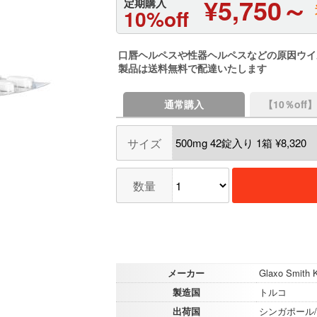
¥5,750～
定期購入
10%off
口唇ヘルペスや性器ヘルペスなどの原因ウイ
製品は送料無料で配達いたします
通常購入
【10％of
サイズ
数量
メーカー
Glaxo Smith K
製造国
トルコ
出荷国
シンガポール/