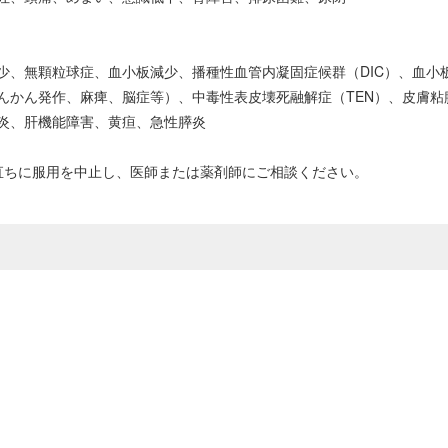
少、無顆粒球症、血小板減少、播種性血管内凝固症候群（DIC）、血小
ん発作、麻痺、脳症等）、中毒性表皮壊死融解症（TEN）、皮膚粘膜眼症候
炎、肝機能障害、黄疸、急性膵炎
直ちに服用を中止し、医師または薬剤師にご相談ください。