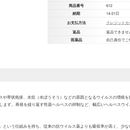
商品番号
612
納期
14-21日
お支払方法
クレジットカ
返品
返品できませ
医薬品
自己責任でご
スや帯状疱疹、水痘（水ぼうそう）などの原因となるウイルスの増殖を
揮します。再発を繰り返す性器ヘルペスの抑制など、幅広いヘルペスウイ
」という仕組みを持ち、従来の抗ウイルス薬よりも吸収率が高く、少な