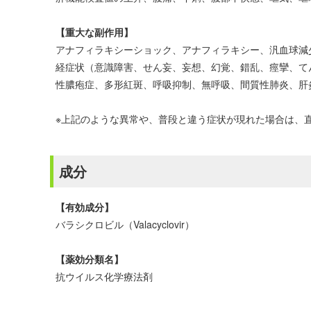
【重大な副作用】
アナフィラキシーショック、アナフィラキシー、汎血球減
経症状（意識障害、せん妄、妄想、幻覚、錯乱、痙攣、てんか
性膿疱症、多形紅斑、呼吸抑制、無呼吸、間質性肺炎、肝
※上記のような異常や、普段と違う症状が現れた場合は、
成分
【有効成分】
バラシクロビル（Valacyclovir）
【薬効分類名】
抗ウイルス化学療法剤