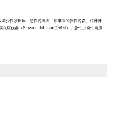
板減少性紫斑病、急性腎障害、尿細管間質性腎炎、精神神
群（Stevens-Johnson症候群）、急性汎発性発疹