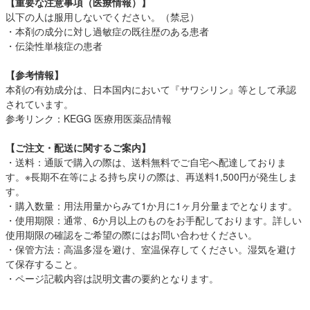
【重要な注意事項（医療情報）】
以下の人は服用しないでください。（禁忌）
・本剤の成分に対し過敏症の既往歴のある患者
・伝染性単核症の患者
【参考情報】
本剤の有効成分は、日本国内において『サワシリン』等として承認
されています。
参考リンク：
KEGG 医療用医薬品情報
【ご注文・配送に関するご案内】
・送料：通販で購入の際は、送料無料でご自宅へ配達しておりま
す。※長期不在等による持ち戻りの際は、再送料1,500円が発生しま
す。
・購入数量：用法用量からみて1か月に1ヶ月分量までとなります。
・使用期限：通常、6か月以上のものをお手配しております。詳しい
使用期限の確認をご希望の際にはお問い合わせください。
・保管方法：高温多湿を避け、室温保存してください。湿気を避け
て保存すること。
・ページ記載内容は説明文書の要約となります。