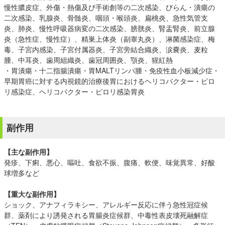
慢性膿皮症、外傷・熱傷及び手術創等の二次感染、びらん・潰瘍の
二次感染、乳腺炎、骨髄炎、咽頭・喉頭炎、扁桃炎、急性気管支
炎、肺炎、慢性呼吸器病変の二次感染、膀胱炎、腎盂腎炎、前立腺
炎（急性症、慢性症）、精巣上体炎（副睾丸炎）、淋菌感染症、梅
毒、子宮内感染、子宮付属器炎、子宮旁結合織炎、涙嚢炎、麦粒
腫、中耳炎、歯周組織炎、歯冠周囲炎、顎炎、猩紅熱
・胃潰瘍・十二指腸潰瘍・胃MALTリンパ腫・免疫性血小板減少症・
早期胃癌に対する内視鏡的治療後胃におけるヘリコバクター・ピロ
リ感染症、ヘリコバクター・ピロリ感染胃炎
副作用
【主な副作用】
発疹、下痢、悪心、嘔吐、食欲不振、腹痛、軟便、味覚異常、好酸
球増多など
【重大な副作用】
ショック、アナフィラキシー、アレルギー反応に伴う急性冠症候
群、薬剤により誘発される胃腸炎症候群、中毒性表皮壊死融解症