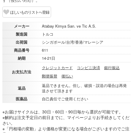
す（後払い対応）。
ほしいものリストへ登録
メーカー
Atabay Kimya San. ve Tic A.S.
製造国
トルコ
出荷国
シンガポール/台湾/香港/マレーシア
商品番号
611
納期
14-21日
クレジットカード
コンビニ決済
銀行振込
お支払方法
郵便振替
後払い
返品できません。但し、破損・誤送の場合は再発
返品
送させて頂きます
医薬品
自己責任でご使用ください
※お届けサイクルは、30日・60日・90日毎から選択が可能です。
※解約は注文予定日の前日までに、マイページよりお手続きしてくだ
さい。
※「円相場の変動」より価格が変更になる場合がございますのでご注