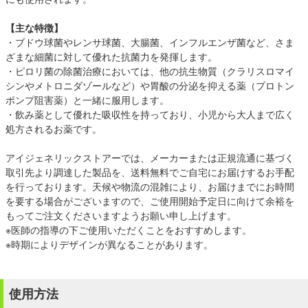
【主な特徴】
・ブドウ球菌やレンサ球菌、大腸菌、インフルエンザ菌など、さま
ざまな細菌に対して優れた抗菌力を発揮します。
・ピロリ菌の除菌治療においては、他の抗生物質（クラリスロマイ
シンやメトロニダゾールなど）や胃酸の分泌を抑える薬（プロトン
ポンプ阻害薬）と一緒に服用します。
・飲み薬として優れた吸収性を持っており、小児から大人まで広く
処方されるお薬です。
アイジェネリックストアーでは、メーカーまたは正規流通に基づく
取引先より調達した製品を、送料無料でご自宅にお届けするお手配
を行っております。天候や物流の混雑により、お届けまでにお時間
を要する場合がございますので、ご使用開始予定日に向けて余裕を
もってご注文くださいますようお願い申し上げます。
※医師の指導の下ご使用いただくことをおすすめします。
※時期によりデザインが異なることがあります。
使用方法