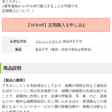
意ください。
※通常価格から10％offで購入することが可能です。
定期購入について ＞
【10％off】定期購入を申し込む
お支払方法
クレジットカード
商品代引不可
返品
返品不可（破損・誤送の場合は再発送）
商品説明
【製品の概要】
アモキシシリンを有効成分としており、細菌の増殖を抑えて感染症
を治すペニシリン系の抗生物質です。細菌の細胞壁の合成を妨げる
ことで、殺菌的に作用します。皮膚や呼吸器、耳、鼻、のど、尿路
などの一般的な細菌感染症に広く用いられるほか、胃潰瘍などの原
因となるヘリコバクター・ピロリ菌の除菌治療や、梅毒の治療など
にも使用されます。