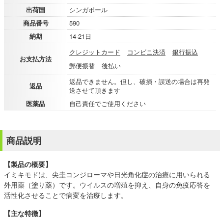
出荷国
シンガポール
商品番号
590
納期
14-21日
クレジットカード
コンビニ決済
銀行振込
お支払方法
郵便振替
後払い
返品できません。但し、破損・誤送の場合は再発
返品
送させて頂きます
医薬品
自己責任でご使用ください
商品説明
【製品の概要】
イミキモドは、尖圭コンジローマや日光角化症の治療に用いられる
外用薬（塗り薬）です。ウイルスの増殖を抑え、自身の免疫応答を
活性化させることで病変を治療します。
【主な特徴】