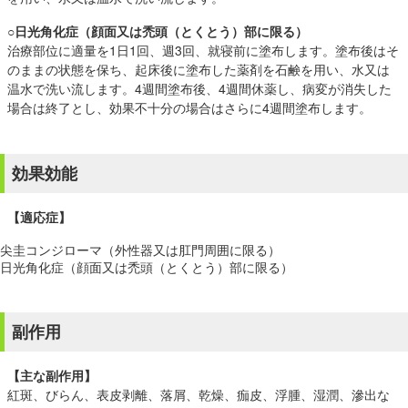
○
日光角化症（顔面又は禿頭（とくとう）部に限る）
治療部位に適量を1日1回、週3回、就寝前に塗布します。塗布後はそ
のままの状態を保ち、起床後に塗布した薬剤を石鹸を用い、水又は
温水で洗い流します。4週間塗布後、4週間休薬し、病変が消失した
場合は終了とし、効果不十分の場合はさらに4週間塗布します。
効果効能
【適応症】
尖圭コンジローマ（外性器又は肛門周囲に限る）
日光角化症（顔面又は禿頭（とくとう）部に限る）
副作用
【主な副作用】
紅斑、びらん、表皮剥離、落屑、乾燥、痂皮、浮腫、湿潤、滲出な