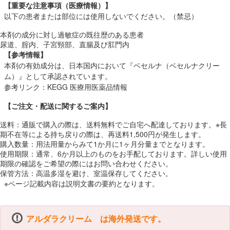
【重要な注意事項（医療情報）】
以下の患者または部位には使用しないでください。（禁忌）
本剤の成分に対し過敏症の既往歴のある患者
尿道、腟内、子宮頸部、直腸及び肛門内
【参考情報】
本剤の有効成分は、日本国内において『ベセルナ（ベセルナクリー
ム）』として承認されています。
参考リンク：
KEGG 医療用医薬品情報
【ご注文・配送に関するご案内】
送料：通販で購入の際は、送料無料でご自宅へ配達しております。※長
期不在等による持ち戻りの際は、再送料1,500円が発生します。
購入数量：用法用量からみて1か月に1ヶ月分量までとなります。
使用期限：通常、6か月以上のものをお手配しております。詳しい使用
期限の確認をご希望の際にはお問い合わせください。
保管方法：高温多湿を避け、室温保存してください。
※ページ記載内容は説明文書の要約となります。
アルダラクリーム は海外発送です。