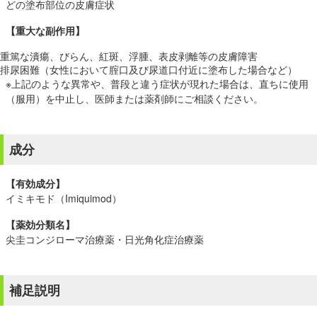
どの塗布部位の皮膚症状
【重大な副作用】
重篤な潰瘍、びらん、紅斑、浮腫、表皮剥離等の皮膚障害
排尿困難（女性において腟口及び尿道口付近に塗布した場合など）
※上記のような異常や、普段と違う症状が現れた場合は、直ちに使用
（服用）を中止し、医師または薬剤師にご相談ください。
成分
【有効成分】
イミキモド（Imiquimod）
【薬効分類名】
尖圭コンジローマ治療薬・日光角化症治療薬
補足説明