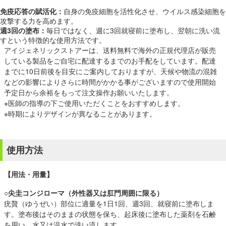
免疫応答の賦活化：
自身の免疫細胞を活性化させ、ウイルス感染細胞を
攻撃する力を高めます。
週3回の塗布：
毎日ではなく、週に3回就寝前に塗布し、翌朝に洗い流
すという特徴的な使用方法です。
アイジェネリックストアーは、送料無料で海外の正規代理店が販売
している製品をご自宅に配達するまでのお手配をしています。配達
までに10日前後を目安にご案内しておりますが、天候や物流の混雑
などの影響によりさらに時間がかかる事がございますので使用開始
予定日から余裕をもって注文操作お願いいたします。
※医師の指導の下ご使用いただくことをおすすめします。
※時期によりデザインが異なることがあります。
使用方法
【用法・用量】
○
尖圭コンジローマ（外性器又は肛門周囲に限る）
疣贅（ゆうぜい）部位に適量を1日1回、週3回、就寝前に塗布しま
す。塗布後はそのままの状態を保ち、起床後に塗布した薬剤を石鹸
を用い、水又は温水で洗い流します。