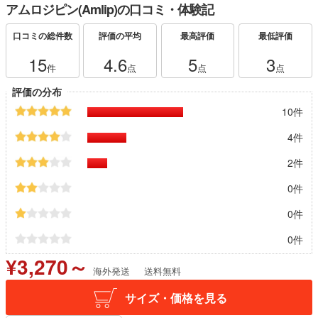
アムロジピン(Amlip)の口コミ・体験記
口コミの総件数
評価の平均
最高評価
最低評価
15
4.6
5
3
件
点
点
点
評価の分布
10件
4件
2件
0件
0件
0件
¥3,270～
海外発送
送料無料
サイズ・価格を見る