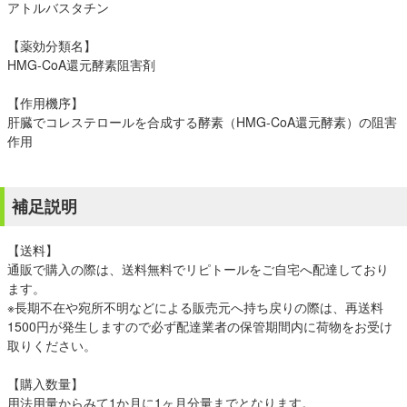
アトルバスタチン
【薬効分類名】
HMG-CoA還元酵素阻害剤
【作用機序】
肝臓でコレステロールを合成する酵素（HMG-CoA還元酵素）の阻害
作用
補足説明
【送料】
通販で購入の際は、送料無料でリピトールをご自宅へ配達しており
ます。
※長期不在や宛所不明などによる販売元へ持ち戻りの際は、再送料
1500円が発生しますので必ず配達業者の保管期間内に荷物をお受け
取りください。
【購入数量】
用法用量からみて1か月に1ヶ月分量までとなります。