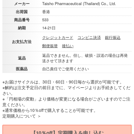
メーカー
Taisho Pharmaceutical (Thailand) Co., Ltd.
出荷国
香港
商品番号
533
納期
14-21日
クレジットカード
コンビニ決済
銀行振込
お支払方法
郵便振替
後払い
返品できません。但し、破損・誤送の場合は再発
返品
送させて頂きます
医薬品
自己責任でご使用ください
※お届けサイクルは、30日・60日・90日毎から選択が可能です。
※解約は注文予定日の前日までに、マイページよりお手続きしてくだ
さい。
※「円相場の変動」より価格が変更になる場合がございますのでご注
意ください。
※通常価格から10％offで購入することが可能です。
定期購入について ＞
【10％off】定期購入を申し込む