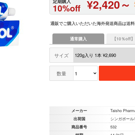
¥2,420～
定期購入
10%off
通販でご購入いただいた海外発送商品は送料
通常購入
【10％of
サイズ
数量
メーカー
Taisho Pharma
出荷国
シンガポール
商品番号
532
納期
14-21日