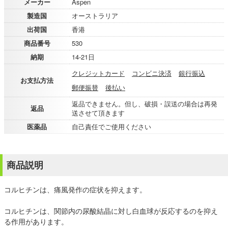
メーカー
Aspen
製造国
オーストラリア
出荷国
香港
商品番号
530
納期
14-21日
クレジットカード
コンビニ決済
銀行振込
お支払方法
郵便振替
後払い
返品できません。但し、破損・誤送の場合は再発
返品
送させて頂きます
医薬品
自己責任でご使用ください
商品説明
コルヒチンは、痛風発作の症状を抑えます。
コルヒチンは、関節内の尿酸結晶に対し白血球が反応するのを抑え
る作用があります。