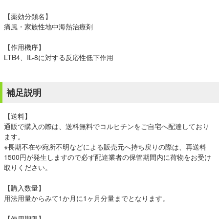
【薬効分類名】
痛風・家族性地中海熱治療剤
【作用機序】
LTB4、IL-8に対する反応性低下作用
補足説明
【送料】
通販で購入の際は、送料無料でコルヒチンをご自宅へ配達しており
ます。
※長期不在や宛所不明などによる販売元へ持ち戻りの際は、再送料
1500円が発生しますので必ず配達業者の保管期間内に荷物をお受け
取りください。
【購入数量】
用法用量からみて1か月に1ヶ月分量までとなります。
【使用期限】