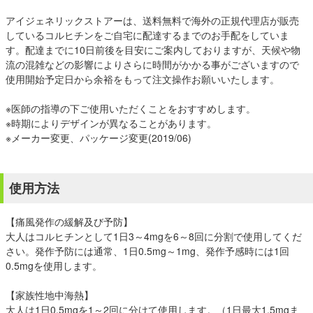
アイジェネリックストアーは、送料無料で海外の正規代理店が販売
しているコルヒチンをご自宅に配達するまでのお手配をしていま
す。配達までに10日前後を目安にご案内しておりますが、天候や物
流の混雑などの影響によりさらに時間がかかる事がございますので
使用開始予定日から余裕をもって注文操作お願いいたします。
※医師の指導の下ご使用いただくことをおすすめします。
※時期によりデザインが異なることがあります。
※メーカー変更、パッケージ変更(2019/06)
使用方法
【痛風発作の緩解及び予防】
大人はコルヒチンとして1日3～4mgを6～8回に分割で使用してくだ
さい。発作予防には通常、1日0.5mg～1mg、発作予感時には1回
0.5mgを使用します。
【家族性地中海熱】
大人は1日0.5mgを1～2回に分けて使用します。（1日最大1.5mgま