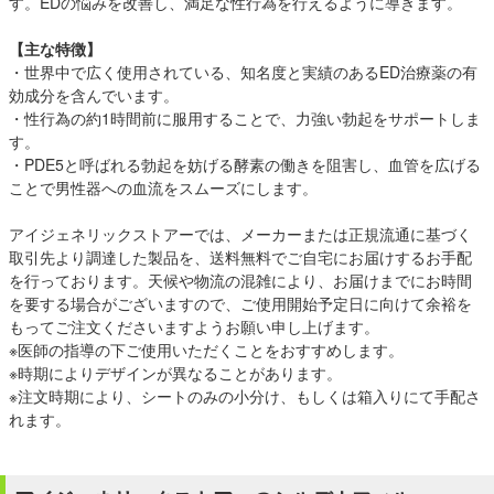
す。EDの悩みを改善し、満足な性行為を行えるように導きます。
【主な特徴】
・世界中で広く使用されている、知名度と実績のあるED治療薬の有
効成分を含んでいます。
・性行為の約1時間前に服用することで、力強い勃起をサポートしま
す。
・PDE5と呼ばれる勃起を妨げる酵素の働きを阻害し、血管を広げる
ことで男性器への血流をスムーズにします。
アイジェネリックストアーでは、メーカーまたは正規流通に基づく
取引先より調達した製品を、送料無料でご自宅にお届けするお手配
を行っております。天候や物流の混雑により、お届けまでにお時間
を要する場合がございますので、ご使用開始予定日に向けて余裕を
もってご注文くださいますようお願い申し上げます。
※医師の指導の下ご使用いただくことをおすすめします。
※時期によりデザインが異なることがあります。
※注文時期により、シートのみの小分け、もしくは箱入りにて手配さ
れます。