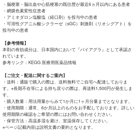
・脳梗塞・脳出血や心筋梗塞の既往歴が最近6ヵ月以内にある患者
・網膜色素変性症患者
・アミオダロン塩酸塩（経口剤）を投与中の患者
・可溶性グアニル酸シクラーゼ（sGC）刺激剤（リオシグアト）を
投与中の患者
【参考情報】
本剤の有効成分は、日本国内において『バイアグラ』として承認さ
れています。
参考リンク：
KEGG 医療用医薬品情報
【ご注文・配送に関するご案内】
・送料：通販で購入の際は、送料無料でご自宅へ配達しておりま
す。※長期不在等による持ち戻りの際は、再送料1,500円が発生しま
す。
・購入数量：用法用量からみて1か月に1ヶ月分量までとなります。
・使用期限：通常、6か月以上のものをお手配しております。詳しい
使用期限の確認をご希望の際にはお問い合わせください。
・保管方法：高温多湿を避け、室温保存してください。
※ページ記載内容は説明文書の要約となります。