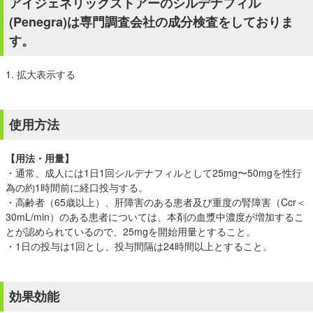
アイジェネリックストアーのシルデナフィル
(Penegra)は専門調査会社の成分検査をしておりま
す。
1. 拡大表示する
使用方法
【用法・用量】
・通常、成人には1日1回シルデナフィルとして25mg〜50mgを性行
為の約1時間前に経口投与する。
・高齢者（65歳以上）、肝障害のある患者及び重度の腎障害（Ccr＜
30mL/min）のある患者については、本剤の血漿中濃度が増加するこ
とが認められているので、25mgを開始用量とすること。
・1日の投与は1回とし、投与間隔は24時間以上とすること。
効果効能