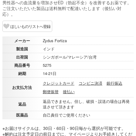
男性器への血流量を増加させED（勃起不全）を改善するお薬です。
ご注文いただいた製品は送料無料で配達いたします（後払い対
応）。
ほしいものリストへ登録
メーカー
Zydus Fortiza
製造国
インド
出荷国
シンガポール/マレーシア/台湾
商品番号
5275
納期
14-21日
クレジットカード
コンビニ決済
銀行振込
お支払方法
郵便振替
後払い
返品できません。但し、破損・誤送の場合は再発
返品
送させて頂きます
医薬品
自己責任でご使用ください
※お届けサイクルは、30日・60日・90日毎から選択が可能です。
※解約は注文予定日の前日までに、マイページよりお手続きしてくだ