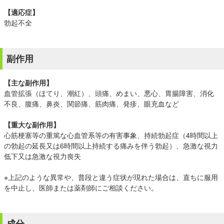
【適応症】
勃起不全
副作用
【主な副作用】
血管拡張（ほてり、潮紅）、頭痛、めまい、悪心、胃腸障害、消化
不良、腹痛、鼻炎、関節痛、筋肉痛、発疹、眼充血など
【重大な副作用】
心筋梗塞等の重篤な心血管系等の有害事象、持続勃起症（4時間以上
の勃起の延長又は6時間以上持続する痛みを伴う勃起）、急激な視力
低下又は急激な視力喪失
※上記のような異常や、普段と違う症状が現れた場合は、直ちに服用
を中止し、医師または薬剤師にご相談ください。
成分