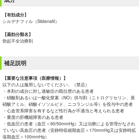
【有効成分】
シルデナフィル（Sildenafil）
【薬効分類名】
勃起不全治療剤
補足説明
【重要な注意事項（医療情報）】
以下の人は服用しないでください。（禁忌）
・本剤の成分に対し過敏症の既往歴のある患者
・硝酸剤あるいは一酸化窒素（NO）供与剤（ニトログリセリン、亜
硝酸アミル、硝酸イソソルビド、ニコランジル等）を投与中の患者
・心血管系障害を有するなど性行為が不適当と考えられる患者
・重度の肝機能障害のある患者
・低血圧の患者（血圧＜90/50mmHg）又は治療による管理がなされ
ていない高血圧の患者（安静時収縮期血圧＞170mmHg又は安静時拡
張期血圧＞100mmHg）