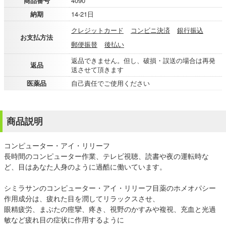
商品番号
4090
納期
14-21日
クレジットカード
コンビニ決済
銀行振込
お支払方法
郵便振替
後払い
返品できません。但し、破損・誤送の場合は再発
返品
送させて頂きます
医薬品
自己責任でご使用ください
商品説明
コンピューター・アイ・リリーフ
長時間のコンピューター作業、テレビ視聴、読書や夜の運転時な
ど、目はあなた人身のように過酷に働いています。
シミラサンのコンピューター・アイ・リリーフ目薬のホメオパシー
作用成分は、疲れた目を潤してリラックスさせ、
眼精疲労、まぶたの痙攣、疼き、視野のかすみや複視、充血と光過
敏など疲れ目の症状に作用するように