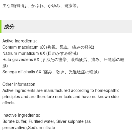
主な副作用は、かぶれ、かゆみ、発疹等。
成分
Active Ingredients:
Conium maculatum 6X (複視、黒点、痛みの軽減)
Natrium muriaticum 6X (目のかすみ軽減)
Ruta graveolens 6X (まぶたの痙攣、眼精疲労、痛み、圧迫感の軽
減)
Senega officinalis 6X (痛み、乾き、光過敏症の軽減)
Other Information:
Active ingredients are manufactured according to homeopathic
principles and are therefore non-toxic and have no known side
effects.
Inactive Ingredients:
Borate buffer, Purified water, Silver sulphate (as
preservative),Sodium nitrate