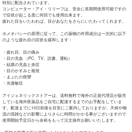
特別に配合されています。
コンピューター・アイ・リリーフは、安全に長期間使用可能ですの
で症状が起こる度に何回でも使用出来ます。
疲れた目をいたわれば、目があなたをさらにいたわってくれます。
ホメオパシーの原理に従って、この薬物の作用成分は一次的に以下
のような疲れ目の症状を緩和します：
・疲れ目、目の痛み
・目の充血 （PC、TV、読書、運転）
・結膜の充血と炎症
・目のかすみと複視
・まぶたの痙攣
・光過敏症
アイジェネリックストアーは、送料無料で海外の正規代理店が販売
している海外医薬品をご自宅に配達するまでのお手配をしていま
す。配達までに10日前後を目安にご案内しておりますが、天候や物
流の混雑などの影響によりさらに時間がかかる事がございますので
使用開始予定日から余裕をもって注文操作お願いいたします。