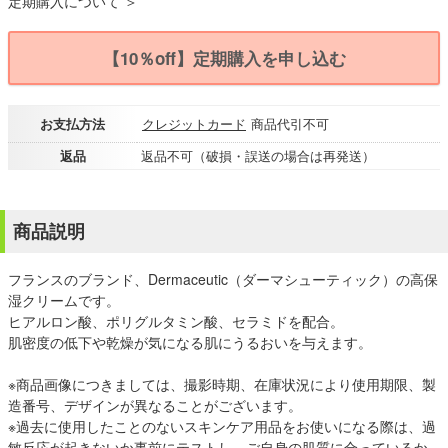
定期購入について ＞
【10％off】定期購入を申し込む
お支払方法
クレジットカード
商品代引不可
返品
返品不可（破損・誤送の場合は再発送）
商品説明
フランスのブランド、Dermaceutic（ダーマシューティック）の高保
湿クリームです。
ヒアルロン酸、ポリグルタミン酸、セラミドを配合。
肌密度の低下や乾燥が気になる肌にうるおいを与えます。
※商品画像につきましては、撮影時期、在庫状況により使用期限、製
造番号、デザインが異なることがございます。
※過去に使用したことのないスキンケア用品をお使いになる際は、過
敏反応が起きないか事前にテストし、ご自身の肌質に合っているか