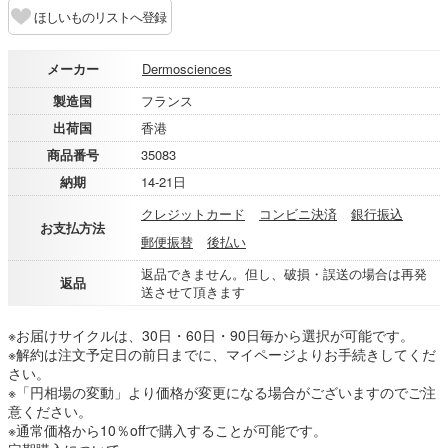
ほしいものリストへ登録
メーカー
Dermosciences
製造国
フランス
出荷国
香港
商品番号
35083
納期
14-21日
クレジットカード
コンビニ決済
銀行振込
お支払方法
郵便振替
後払い
返品できません。但し、破損・誤送の場合は再発
返品
送させて頂きます
※お届けサイクルは、30日・60日・90日毎から選択が可能です。
※解約は注文予定日の前日までに、マイページよりお手続きしてくだ
さい。
※「円相場の変動」より価格が変更になる場合がございますのでご注
意ください。
※通常価格から10％offで購入することが可能です。