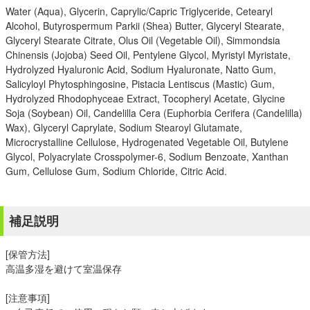
Water (Aqua), Glycerin, Caprylic/Capric Triglyceride, Cetearyl
Alcohol, Butyrospermum Parkii (Shea) Butter, Glyceryl Stearate,
Glyceryl Stearate Citrate, Olus Oil (Vegetable Oil), Simmondsia
Chinensis (Jojoba) Seed Oil, Pentylene Glycol, Myristyl Myristate,
Hydrolyzed Hyaluronic Acid, Sodium Hyaluronate, Natto Gum,
Salicyloyl Phytosphingosine, Pistacia Lentiscus (Mastic) Gum,
Hydrolyzed Rhodophyceae Extract, Tocopheryl Acetate, Glycine
Soja (Soybean) Oil, Candelilla Cera (Euphorbia Cerifera (Candelilla)
Wax), Glyceryl Caprylate, Sodium Stearoyl Glutamate,
Microcrystalline Cellulose, Hydrogenated Vegetable Oil, Butylene
Glycol, Polyacrylate Crosspolymer-6, Sodium Benzoate, Xanthan
Gum, Cellulose Gum, Sodium Chloride, Citric Acid.
補足説明
[保管方法]
高温多湿を避けて室温保存
[注意事項]